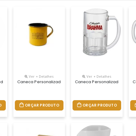
Ver + Detalhes
Ver + Detalhes
ml
da Retro Vidro 470ml Com Tampa Cores Sortidas E Canudo
Caneca Personalizada Esmaltada Ágata 180ml Amarela
Caneca Personalizada De Cho
C
O
ORÇAR PRODUTO
ORÇAR PRODUTO