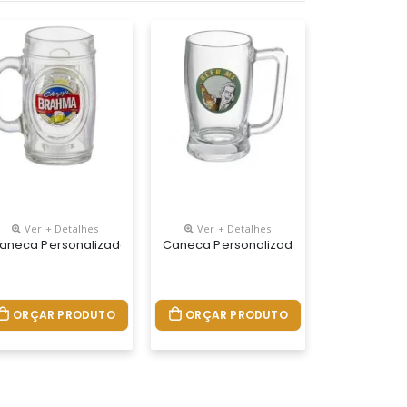
Ver + Detalhes
Ver + Detalhes
pp Bristol 340ml
aneca Personalizada De Chopp Fritz 475ml Vidro
Caneca Personalizada Chopp Taberna 3
ORÇAR PRODUTO
ORÇAR PRODUTO