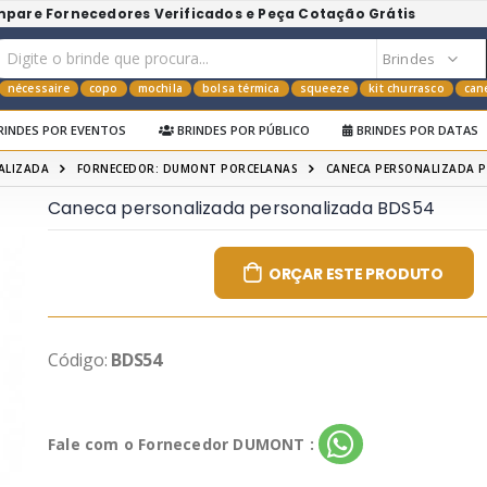
mpare Fornecedores Verificados e Peça Cotação Grátis
nécessaire
copo
mochila
bolsa térmica
squeeze
kit churrasco
can
RINDES POR EVENTOS
BRINDES POR PÚBLICO
BRINDES POR DATAS
ALIZADA
FORNECEDOR: DUMONT PORCELANAS
CANECA PERSONALIZADA 
Caneca personalizada personalizada BDS54
ORÇAR ESTE PRODUTO
Código:
BDS54
Fale com o Fornecedor DUMONT :