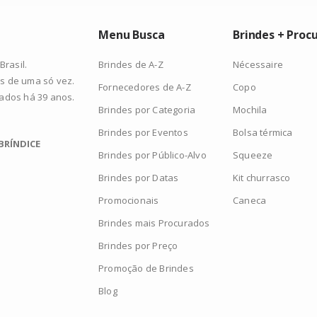
Menu Busca
Brindes + Proc
Brindes de A-Z
Nécessaire
rasil.
s de uma só vez.
Fornecedores de A-Z
Copo
zados há 39 anos.
Brindes por Categoria
Mochila
Brindes por Eventos
Bolsa térmica
BRÍNDICE
Brindes por Público-Alvo
Squeeze
Brindes por Datas
Kit churrasco
Promocionais
Caneca
Brindes mais Procurados
Brindes por Preço
Promoção de Brindes
Blog