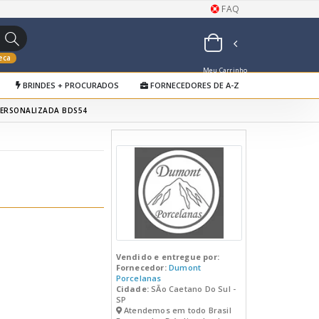
FAQ
eca
Meu Carrinho
BRINDES + PROCURADOS
FORNECEDORES DE A-Z
de Orçamentos
PERSONALIZADA BDS54
Vendido e entregue por:
Fornecedor:
Dumont
Porcelanas
Cidade:
SÃo Caetano Do Sul -
SP
Atendemos em todo Brasil