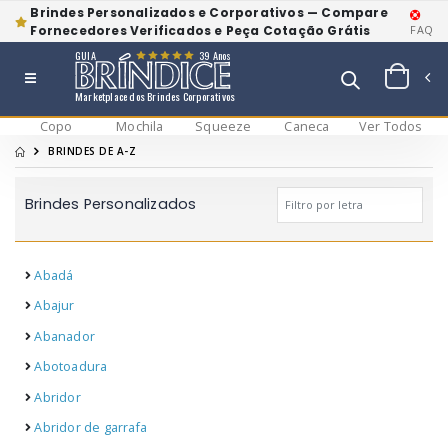
Brindes Personalizados e Corporativos — Compare
Fornecedores Verificados e Peça Cotação Grátis
FAQ
GUIA
39 Anos
Marketplace dos Brindes Corporativos
Copo
Mochila
Squeeze
Caneca
Ver Todos
BRINDES DE A-Z
Brindes Personalizados
Abadá
Abajur
Abanador
Abotoadura
Abridor
Abridor de garrafa