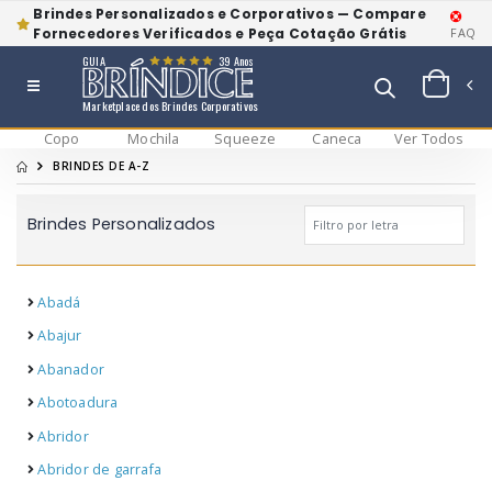
Brindes Personalizados e Corporativos — Compare
Fornecedores Verificados e Peça Cotação Grátis
FAQ
GUIA
39 Anos
Marketplace dos Brindes Corporativos
Copo
Mochila
Squeeze
Caneca
Ver Todos
BRINDES DE A-Z
Brindes Personalizados
Abadá
Abajur
Abanador
Abotoadura
Abridor
Abridor de garrafa