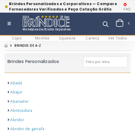
Brindes Personalizados e Corporativos — Compare
Fornecedores Verificados e Peça Cotação Grátis
FAQ
GUIA
39 Anos
Marketplace dos Brindes Corporativos
Copo
Mochila
Squeeze
Caneca
Ver Todos
BRINDES DE A-Z
Brindes Personalizados
Abadá
Abajur
Abanador
Abotoadura
Abridor
Abridor de garrafa