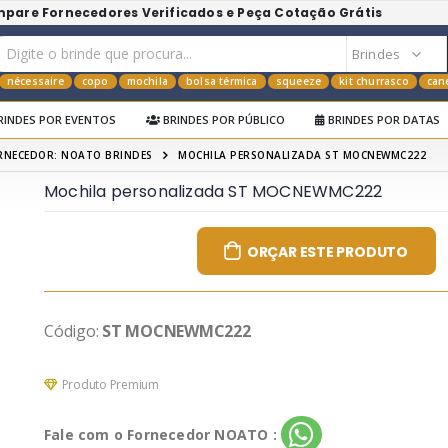
mpare Fornecedores Verificados e Peça Cotação Grátis
nécessaire
copo
mochila
bolsa térmica
squeeze
kit churrasco
can
RINDES POR EVENTOS
BRINDES POR PÚBLICO
BRINDES POR DATAS
RNECEDOR: NOATO BRINDES
MOCHILA PERSONALIZADA ST MOCNEWMC222
Mochila personalizada ST MOCNEWMC222
ORÇAR ESTE PRODUTO
Código:
ST MOCNEWMC222
Produto Premium
Fale com o Fornecedor NOATO :