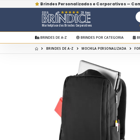
Brindes Personalizados e Corporativos — Co
GUIA
39 Anos
Marketplace dos Brindes Corporativos
BRINDES DE A-Z
BRINDES POR CATEGORIA
B
BRINDES DE A-Z
MOCHILA PERSONALIZADA
FO