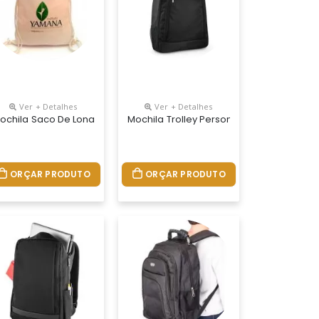
Ver + Detalhes
Ver + Detalhes
 Poliéster
, Material Nylon,
l Personalizada, Com Cadeado De Segredo, A Mochila Antifurto Imp
ochila Saco De Lona Personalizada, Medidas 32cm X 40cm, Materia
Mochila Trolley Personalizada, Medidas 3
ORÇAR PRODUTO
ORÇAR PRODUTO