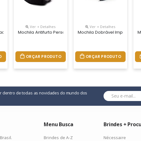
Ver + Detalhes
Ver + Detalhes
adas Com Logo, Material Nylon, Medidas 43 X 35 X 21 Cm
Mochila Antifurto Personalizada Para Brindes, Medidas 44 X 
Mochila Dobrável Impermeável
M
O
ORÇAR PRODUTO
ORÇAR PRODUTO
or dentro de todas as novidades do mundo dos
Menu Busca
Brindes + Proc
Brindes de A-Z
Nécessaire
rasil.