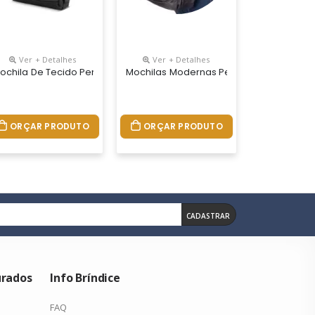
Ver + Detalhes
Ver + Detalhes
30 X 11cm, Cores Cinza E Preto, Power Bank Não Incluso, Material Nyl
 Personalizada, Medidas 44 X 31,5 X 18 Cm,capacidade 25 Litros
ochila De Tecido Personalizada, Dimensões 49 X 65 X 25cm, Peso 83
Mochilas Modernas Personalizadas, Medid
ORÇAR PRODUTO
ORÇAR PRODUTO
CADASTRAR
urados
Info Bríndice
FAQ