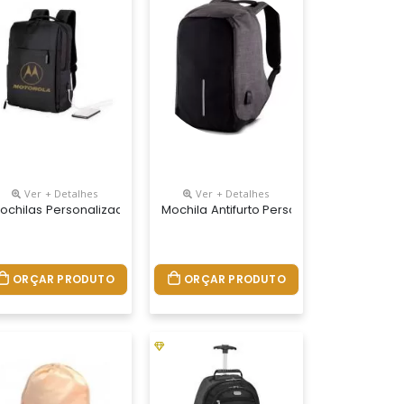
Ver + Detalhes
Ver + Detalhes
furto Impermeável Personalizada É O Presente Corporativo Ideal P
 Material Nylon 1680
Material Poliéster
ochilas Personalizadas Com Logo, Material Nylon, Medidas 43 X 35 
Mochila Antifurto Personalizada Para Bri
ORÇAR PRODUTO
ORÇAR PRODUTO