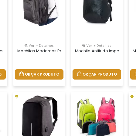
Ver + Detalhes
Ver + Detalhes
didas 44 X 31,5 X 18 Cm, Capacidade 25 Litros
ersonalizada, Dimensões 49 X 65 X 25cm, Peso 830 Gramas, Material
Mochilas Modernas Personalizadas, Medidas 49 X 39 X 19 Cm
Mochila Antifurto Impermeáve
M
O
ORÇAR PRODUTO
ORÇAR PRODUTO