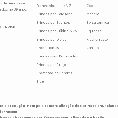
s de uma só vez.
Fornecedores de A-Z
Copo
zados há 39 anos.
Brindes por Categoria
Mochila
Brindes por Eventos
Bolsa térmica
BRÍNDICE
Brindes por Público-Alvo
Squeeze
Brindes por Datas
Kit churrasco
Promocionais
Caneca
Brindes mais Procurados
Brindes por Preço
Promoção de Brindes
Blog
pela produção, nem pela comercialização dos brindes anunciados
 fornecem.
citadas diretamente aos fornecedores. Clicando no botão