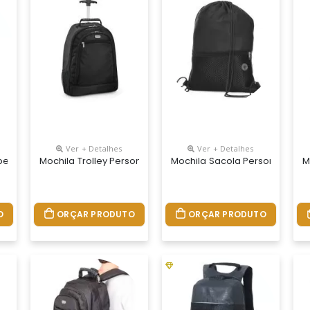
Ver + Detalhes
Ver + Detalhes
mpermeável Personalizada, Com Cadeado De Segredo, A Mochila Anti
Mochila Trolley Personalizada, Medidas 350 X 540 X 245 Mm,
Mochila Sacola Personalizada, 
M
O
ORÇAR PRODUTO
ORÇAR PRODUTO