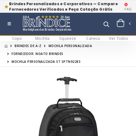
Brindes Personalizados e Corporativos — Compare
Fornecedores Verificados e Peça Cotação Grátis
FAQ
GUIA
39 Anos
Marketplace dos Brindes Corporativos
Copo
Mochila
Squeeze
Caneca
Ver Todos
BRINDES DE A-Z
MOCHILA PERSONALIZADA
FORNECEDOR: NOATO BRINDES
MOCHILA PERSONALIZADA ST SPTN92283