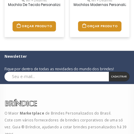
Ver + Detalhes
Ver + Detalhes
Mochila De Tecido Personalizada, Dimensões 49 X 65 X 25cm, Peso 830 
Mochilas Modernas Personalizadas
ORÇAR PRODUTO
ORÇAR PRODUTO
Newsletter
Fique por dentro de todas as novidades do mundo dos brindes!
CADASTRAR
O Maior
Marketplace
de Brindes Personalizados do Brasil.
Cote com vários fornecedores de brindes corporativos de uma só
vez. Guia ® Bríndice, ajudando a cotar brindes personalizados há 39
anos.