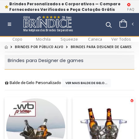
Brindes Personalizados e Corporativos — Compare
Fornecedores Verificados e Peça Cotação Grátis
FAQ
GUIA
39 Anos
Marketplace dos Brindes Corporativos
Copo
Mochila
Squeeze
Caneca
Ver Todos
BRINDES POR PÚBLICO ALVO
BRINDES PARA DESIGNER DE GAMES
Brindes para Designer de games
Balde de Gelo Personalizado
VER MAIS BALDE DE GELO...