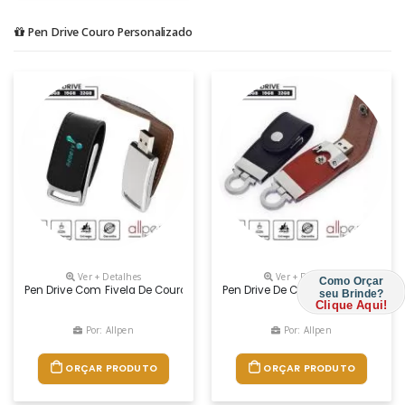
Pen Drive Couro Personalizado
Ver + Detalhes
Ver + Detalhes
Como Orçar
Pen Drive Com Fivela De Couro Costurada Com Ímã Para Fechamento No 
Pen Drive De Couro Sintético Com 
seu Brinde?
Clique Aqui!
Por: Allpen
Por: Allpen
ORÇAR PRODUTO
ORÇAR PRODUTO