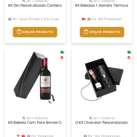
Ver + Detalhes
Ver + Detalhes
Kit Gin Personalizado Contendo: 1 Gin & Tonic Tanqueray 275ml 0,011gr D
Kit Bebidas 1 Garrafa Térmica E 3
Por: Vyvan Brindes E Kits Corporativos
Por: Abf Promocional
ORÇAR PRODUTO
ORÇAR PRODUTO
Ver + Detalhes
Ver + Detalhes
Kit Bebida Com Para Brinde Corporativo
O Kit Chandon Personalizado É Pro
Por: Pepperone
Por: Star Promocionais