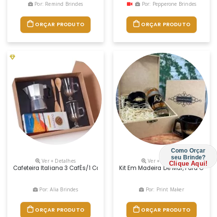
Por: Remind Brindes
Por: Pepperone Brindes
ORÇAR PRODUTO
ORÇAR PRODUTO
Como Orçar
seu Brinde?
Ver + Detalhes
Ver + Detalhes
Clique Aqui!
Cafeteira Italiana 3 CafÉs/1 CafÉ Gourmet 100% Arabica Sul De Minas 
Kit Em Madeira De Mdf, Para Café,
Por: Alia Brindes
Por: Print Maker
ORÇAR PRODUTO
ORÇAR PRODUTO