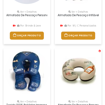
Ver + Detalhes
Ver + Detalhes
Almofada De Pescoço Personalizada, Descubra A Combinação Perfeita De
Almofada De Pescoço Inflável Em P
Por: Brinde & Leve
Por: M J C Personalizados
ORÇAR PRODUTO
ORÇAR PRODUTO
Ver + Detalhes
Ver + Detalhes
Tecido 100% Poliéster Impressão Em Sublimação Enchimento De Fibra 
Almofada De Pescoço Personalizada