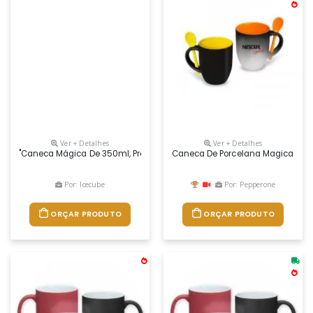
Ver + Detalhes
Ver + Detalhes
"caneca Mágica De 350ml, Produzida Em Cerâmica Sublimática Com Aca
Caneca De Porcelana Magica Per
Por: Icecube
Por: Pepperone
ORÇAR PRODUTO
ORÇAR PRODUTO