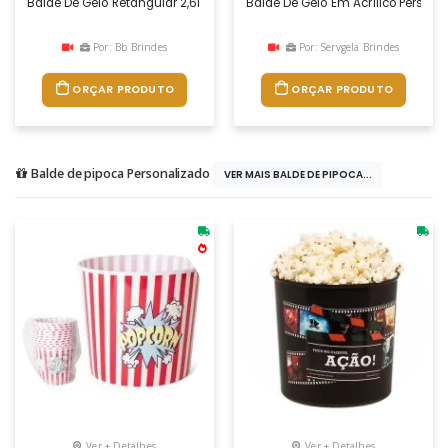
Balde De Gelo Retangular 2,6l Com Design Pratico E Moderno. Fabricado
Balde De Gelo Em Acrílico Persona
Por: Bb Brindes
Por: Servgela Brindes
ORÇAR PRODUTO
ORÇAR PRODUTO
Balde de pipoca Personalizado
VER MAIS BALDE DE PIPOCA...
Ver + Detalhes
Ver + Detalhes