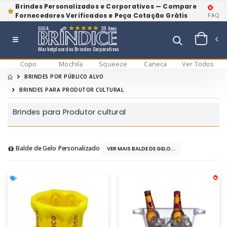
Brindes Personalizados e Corporativos — Compare
Fornecedores Verificados e Peça Cotação Grátis
FAQ
GUIA
39 Anos
Marketplace dos Brindes Corporativos
Copo
Mochila
Squeeze
Caneca
Ver Todos
BRINDES POR PÚBLICO ALVO
BRINDES PARA PRODUTOR CULTURAL
Brindes para Produtor cultural
Balde de Gelo Personalizado
VER MAIS BALDE DE GELO...