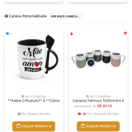
Caneca Personalizada
VER MAIS CANECA...
Ver + Detalhes
Ver + Detalhes
**sobre O Produto** A **caneca De Cerâmica Personalizada** É Uma Exc
Caneca Térmica 500ml Em Inox Co
R$ 89.50
QTD mínima: 30
Por: Nakalu Brindes
Por: Amoriello Brindes
ORÇAR PRODUTO
ORÇAR PRODUTO