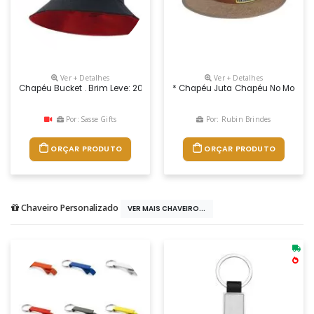
Ver + Detalhes
Ver + Detalhes
Chapéu Bucket . Brim Leve: 202 G/m² - 100% Algodão. Brim Pesado: 250 G
* Chapéu Juta Chapéu No Modelo I
Por: Sasse Gifts
Por: Rubin Brindes
ORÇAR PRODUTO
ORÇAR PRODUTO
Chaveiro Personalizado
VER MAIS CHAVEIRO...