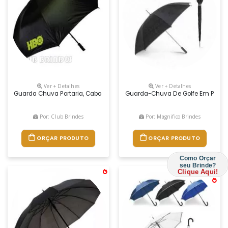
Ver + Detalhes
Ver + Detalhes
Guarda Chuva Portaria, Cabo Reto. Disponível Em Várias Cores. Grava
Guarda-Chuva De Golfe Em Poliést
Por: Club Brindes
Por: Magnifico Brindes
ORÇAR PRODUTO
ORÇAR PRODUTO
Como Orçar
seu Brinde?
Clique Aqui!