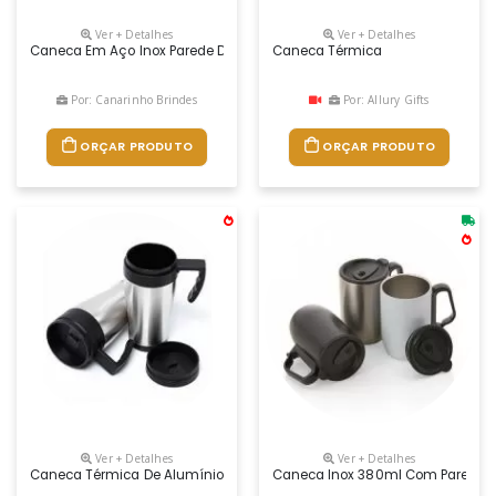
Ver + Detalhes
Ver + Detalhes
Caneca Em Aço Inox Parede Dupla, Conserva Temperatura, Alça De Mã
Caneca Térmica
Por: Canarinho Brindes
Por: Allury Gifts
ORÇAR PRODUTO
ORÇAR PRODUTO
Ver + Detalhes
Ver + Detalhes
Caneca Térmica De Alumínio Personalizada, Peso 204 Gramas, Capacida
Caneca Inox 380ml Com Parede Dup