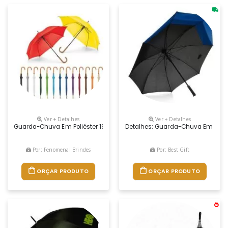
Ver + Detalhes
Ver + Detalhes
Guarda-Chuva Em Poliéster 190t, Com Haste Em Metal E Pega Em Mad
Detalhes: Guarda-Chuva Em Nylon 
Por: Fenomenal Brindes
Por: Best Gift
ORÇAR PRODUTO
ORÇAR PRODUTO