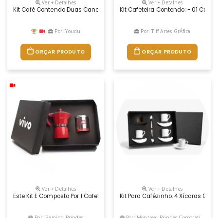
Ver + Detalhes
Ver + Detalhes
Kit Café Contendo Duas Canecas De Vidro Parede Dupla 250ml. Acomp
Kit Cafeteira Contendo: - 01 Cafet
Por: Youdu
Por: Tiff Artes GrÁfica
ORÇAR PRODUTO
ORÇAR PRODUTO
Ver + Detalhes
Ver + Detalhes
Este Kit É Composto Por 1 Cafeteira Tipo Italiana Vermelha De 6 Doses
Kit Para Cafézinho. 4 Xícaras Com
Por: Remind Brindes
Por: Montreal Brindes Corporativos