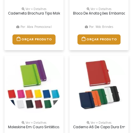
Ver + Detalhes
Ver + Detalhes
Caderneta Brochura Tipo Moleskine Em Couro Sintético Com Capa Dura
Bloco De Anotações Emborrachado
Por: Abra Promocional
Por: Wdc Brindes
ORÇAR PRODUTO
ORÇAR PRODUTO
Ver + Detalhes
Ver + Detalhes
Moleskine Em Couro Sintético. Com 80 Folhas Não Pautadas. 90 X 140
Caderno A6 De Capa Dura Em C. Si