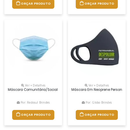
ORÇAR PRODUTO
ORÇAR PRODUTO
Ver + Detalhes
Ver + Detalhes
Máscara Comunitária/social (não Cirúrgica) Ideal Para Ser Usada Pe
Máscara Em Neoprene Personaliz
Por: Redosul Brindes
Por: Globo Brindes
ORÇAR PRODUTO
ORÇAR PRODUTO