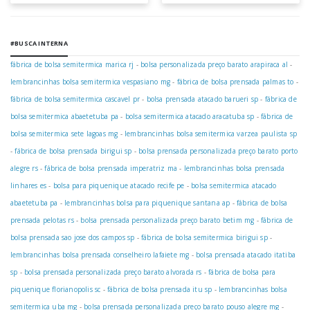
#BUSCA INTERNA
fábrica de bolsa semitermica marica rj
-
bolsa personalizada preço barato arapiraca al
-
lembrancinhas bolsa semitermica vespasiano mg
-
fábrica de bolsa prensada palmas to
-
fábrica de bolsa semitermica cascavel pr
-
bolsa prensada atacado barueri sp
-
fábrica de
bolsa semitermica abaetetuba pa
-
bolsa semitermica atacado aracatuba sp
-
fábrica de
bolsa semitermica sete lagoas mg
-
lembrancinhas bolsa semitermica varzea paulista sp
-
fábrica de bolsa prensada birigui sp
-
bolsa prensada personalizada preço barato porto
alegre rs
-
fábrica de bolsa prensada imperatriz ma
-
lembrancinhas bolsa prensada
linhares es
-
bolsa para piquenique atacado recife pe
-
bolsa semitermica atacado
abaetetuba pa
-
lembrancinhas bolsa para piquenique santana ap
-
fábrica de bolsa
prensada pelotas rs
-
bolsa prensada personalizada preço barato betim mg
-
fábrica de
bolsa prensada sao jose dos campos sp
-
fábrica de bolsa semitermica birigui sp
-
lembrancinhas bolsa prensada conselheiro lafaiete mg
-
bolsa prensada atacado itatiba
sp
-
bolsa prensada personalizada preço barato alvorada rs
-
fábrica de bolsa para
piquenique florianopolis sc
-
fábrica de bolsa prensada itu sp
-
lembrancinhas bolsa
semitermica uba mg
-
bolsa prensada personalizada preço barato pouso alegre mg
-