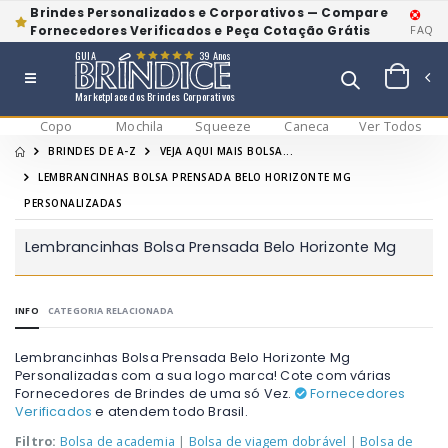
Brindes Personalizados e Corporativos — Compare
Fornecedores Verificados e Peça Cotação Grátis
FAQ
GUIA
39 Anos
Marketplace dos Brindes Corporativos
Copo
Mochila
Squeeze
Caneca
Ver Todos
BRINDES DE A-Z
VEJA AQUI MAIS BOLSA...
LEMBRANCINHAS BOLSA PRENSADA BELO HORIZONTE MG
PERSONALIZADAS
Lembrancinhas Bolsa Prensada Belo Horizonte Mg
INFO
CATEGORIA RELACIONADA
Lembrancinhas Bolsa Prensada Belo Horizonte Mg
Personalizadas com a sua logo marca! Cote com várias
Fornecedores de Brindes de uma só Vez.
Fornecedores
Verificados
e atendem todo Brasil.
Filtro:
Bolsa de academia
|
Bolsa de viagem dobrável
|
Bolsa de