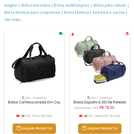
viagem
|
Bolsa executiva
|
Bolsa multifunções
|
Bolsa para celular
|
Bolsa térmica para compressa
|
Bolsa térmica
|
Kit bolsa e sacola
|
Ver mais...
Ver + Detalhes
Ver + Detalhes
Bolsa Confeccionada Em Couro Sintético Com Capacidade De Até 32 Lit
Bolsa Esportiva 35l De Poliéste
R$ 78.50
QTD mínima: 100
Por: Pratic Brindes
Por: Amoriello Brindes
ORÇAR PRODUTO
ORÇAR PRODUTO