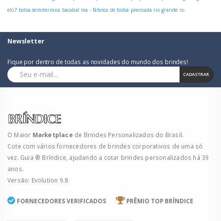
elo7 bolsa semitermica bacabal ma
-
fábrica de bolsa prensada rio grande rs
-
Newsletter
Fique por dentro de todas as novidades do mundo dos brindes!
CADASTRAR
O Maior
Marketplace
de Brindes Personalizados do Brasil.
Cote com vários fornecedores de brindes corporativos de uma só
vez. Guia ® Bríndice, ajudando a cotar brindes personalizados há 39
anos.
Versão: Evolution 9.8
FORNECEDORES VERIFICADOS
PRÊMIO TOP BRÍNDICE