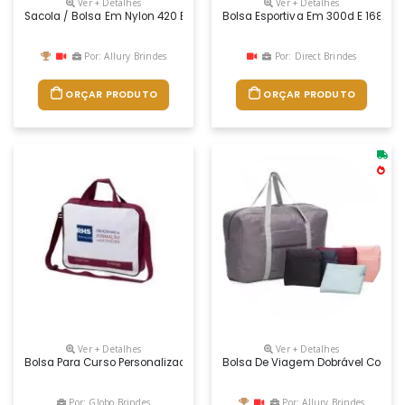
Ver + Detalhes
Ver + Detalhes
Sacola / Bolsa Em Nylon 420 E Detalhes Em Couro Sintético
Bolsa Esportiva Em 300d E 1680d
Por: Allury Brindes
Por: Direct Brindes
ORÇAR PRODUTO
ORÇAR PRODUTO
Ver + Detalhes
Ver + Detalhes
Bolsa Para Curso Personalizada, Material E Medidas De Acordo Com Ne
Bolsa De Viagem Dobrável Confecc
Por: Globo Brindes
Por: Allury Brindes