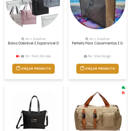
Ver + Detalhes
Ver + Detalhes
Bolsa Dobrável E Expansível De 35 Litros Em Poliéster À Prova Dágua
Perfeita Para Casamentos E Event
Por: Pratic Brindes
Por: Silko Design
ORÇAR PRODUTO
ORÇAR PRODUTO