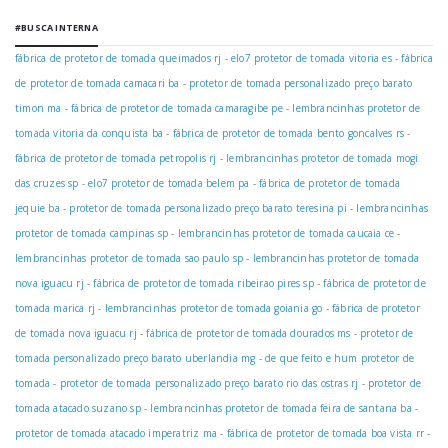
#BUSCA INTERNA
fábrica de protetor de tomada queimados rj
-
elo7 protetor de tomada vitoria es
-
fábrica
de protetor de tomada camacari ba
-
protetor de tomada personalizado preço barato
timon ma
-
fábrica de protetor de tomada camaragibe pe
-
lembrancinhas protetor de
tomada vitoria da conquista ba
-
fábrica de protetor de tomada bento goncalves rs
-
fábrica de protetor de tomada petropolis rj
-
lembrancinhas protetor de tomada mogi
das cruzes sp
-
elo7 protetor de tomada belem pa
-
fábrica de protetor de tomada
jequie ba
-
protetor de tomada personalizado preço barato teresina pi
-
lembrancinhas
protetor de tomada campinas sp
-
lembrancinhas protetor de tomada caucaia ce
-
lembrancinhas protetor de tomada sao paulo sp
-
lembrancinhas protetor de tomada
nova iguacu rj
-
fábrica de protetor de tomada ribeirao pires sp
-
fábrica de protetor de
tomada marica rj
-
lembrancinhas protetor de tomada goiania go
-
fábrica de protetor
de tomada nova iguacu rj
-
fábrica de protetor de tomada dourados ms
-
protetor de
tomada personalizado preço barato uberlandia mg
-
de que feito e hum protetor de
tomada
-
protetor de tomada personalizado preço barato rio das ostras rj
-
protetor de
tomada atacado suzano sp
-
lembrancinhas protetor de tomada feira de santana ba
-
protetor de tomada atacado imperatriz ma
-
fábrica de protetor de tomada boa vista rr
-