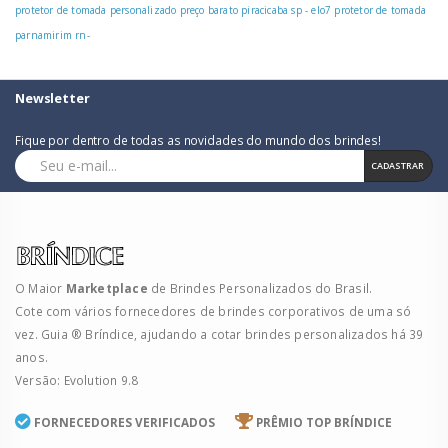
protetor de tomada personalizado preço barato piracicaba sp
-
elo7 protetor de tomada
parnamirim rn
-
Newsletter
Fique por dentro de todas as novidades do mundo dos brindes!
CADASTRAR
O Maior
Marketplace
de Brindes Personalizados do Brasil.
Cote com vários fornecedores de brindes corporativos de uma só
vez. Guia ® Bríndice, ajudando a cotar brindes personalizados há 39
anos.
Versão: Evolution 9.8
FORNECEDORES VERIFICADOS
PRÊMIO TOP BRÍNDICE