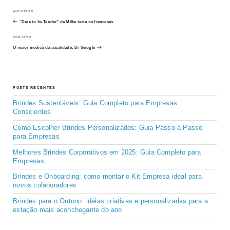
Navegação
Post
ANTERIOR
anterior
“Dare to be Tender” da Milka testa os franceses
de
Próximo
PRÓXIMO
post
O maior médico da atualidade: Dr Google
Post
POSTS RECENTES
Brindes Sustentáveis: Guia Completo para Empresas
Conscientes
Como Escolher Brindes Personalizados: Guia Passo a Passo
para Empresas
Melhores Brindes Corporativos em 2025: Guia Completo para
Empresas
Brindes e Onboarding: como montar o Kit Empresa ideal para
novos colaboradores
Brindes para o Outono: ideias criativas e personalizadas para a
estação mais aconchegante do ano