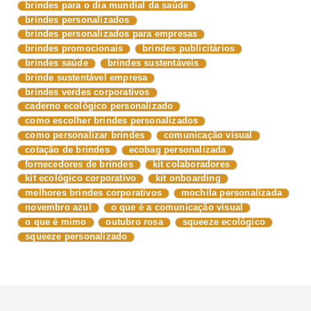
brindes para o dia mundial da saúde
brindes personalizados
brindes personalizados para empresas
brindes promocionais
brindes publicitários
brindes saúde
brindes sustentáveis
brinde sustentável empresa
brindes verdes corporativos
caderno ecológico personalizado
como escolher brindes personalizados
como personalizar brindes
comunicação visual
cotação de brindes
ecobag personalizada
fornecedores de brindes
kit colaboradores
kit ecológico corporativo
kit onboarding
melhores brindes corporativos
mochila personalizada
novembro azul
o que é a comunicação visual
o que é mimo
outubro rosa
squeeze ecológico
squeeze personalizado