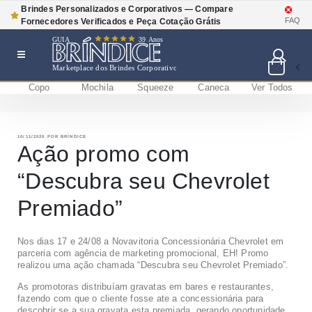
Brindes Personalizados e Corporativos — Compare
FAQ
Fornecedores Verificados e Peça Cotação Grátis
GUIA
39 Anos
Marketplace dos Brindes Corporativos
Copo
Mochila
Squeeze
Caneca
Ver Todos
Pular
BRÍNDICE BLOG
Bríndice Blog
para
o
conteúdo
PUBLICADO
10/11/2020
POR
BRÍNDICE
EM
Ação promo com
“Descubra seu Chevrolet
Premiado”
Nos dias 17 e 24/08 a Novavitoria Concessionária Chevrolet em
parceria com agência de marketing promocional, EH! Promo
realizou uma ação chamada “Descubra seu Chevrolet Premiado”.
As promotoras distribuíam gravatas em bares e restaurantes,
fazendo com que o cliente fosse ate a concessionária para
descobrir se a sua gravata esta premiada, gerando oportunidade