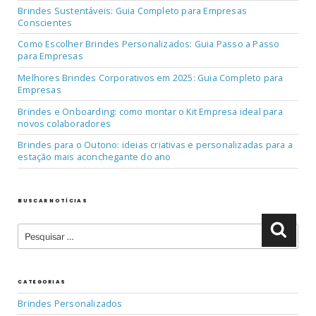
Brindes Sustentáveis: Guia Completo para Empresas
Conscientes
Como Escolher Brindes Personalizados: Guia Passo a Passo
para Empresas
Melhores Brindes Corporativos em 2025: Guia Completo para
Empresas
Brindes e Onboarding: como montar o Kit Empresa ideal para
novos colaboradores
Brindes para o Outono: ideias criativas e personalizadas para a
estação mais aconchegante do ano
BUSCAR NOTÍCIAS
Pesquisar
Pesqu
por:
CATEGORIAS
Brindes Personalizados