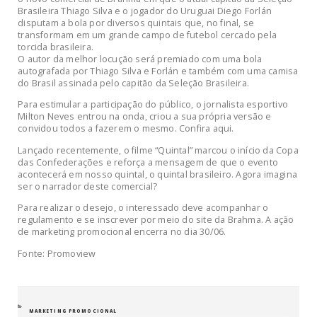
Brasileira Thiago Silva e o jogador do Uruguai Diego Forlán
disputam a bola por diversos quintais que, no final, se
transformam em um grande campo de futebol cercado pela
torcida brasileira.
O autor da melhor locução será premiado com uma bola
autografada por Thiago Silva e Forlán e também com uma camisa
do Brasil assinada pelo capitão da Seleção Brasileira.
Para estimular a participação do público, o jornalista esportivo
Milton Neves entrou na onda, criou a sua própria versão e
convidou todos a fazerem o mesmo. Confira aqui.
Lançado recentemente, o filme “Quintal” marcou o início da Copa
das Confederações e reforça a mensagem de que o evento
acontecerá em nosso quintal, o quintal brasileiro. Agora imagina
ser o narrador deste comercial?
Para realizar o desejo, o interessado deve acompanhar o
regulamento e se inscrever por meio do site da Brahma. A ação
de marketing promocional encerra no dia 30/06.
Fonte: Promoview
CATEGORIAS
MARKETING PROMOCIONAL