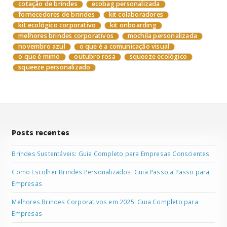
cotação de brindes
ecobag personalizada
fornecedores de brindes
kit colaboradores
kit ecológico corporativo
kit onboarding
melhores brindes corporativos
mochila personalizada
novembro azul
o que é a comunicação visual
o que é mimo
outubro rosa
squeeze ecológico
squeeze personalizado
Posts recentes
Brindes Sustentáveis: Guia Completo para Empresas Conscientes
Como Escolher Brindes Personalizados: Guia Passo a Passo para
Empresas
Melhores Brindes Corporativos em 2025: Guia Completo para
Empresas