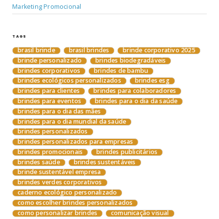
Marketing Promocional
TAGS
brasil brinde
brasil brindes
brinde corporativo 2025
brinde personalizado
brindes biodegradáveis
brindes corporativos
brindes de bambu
brindes ecológicos personalizados
brindes esg
brindes para clientes
brindes para colaboradores
brindes para eventos
brindes para o dia da saúde
brindes para o dia das mães
brindes para o dia mundial da saúde
brindes personalizados
brindes personalizados para empresas
brindes promocionais
brindes publicitários
brindes saúde
brindes sustentáveis
brinde sustentável empresa
brindes verdes corporativos
caderno ecológico personalizado
como escolher brindes personalizados
como personalizar brindes
comunicação visual