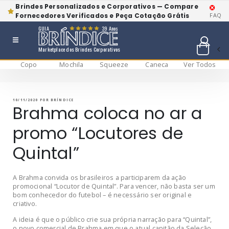
Brindes Personalizados e Corporativos — Compare
Fornecedores Verificados e Peça Cotação Grátis
FAQ
GUIA
39 Anos
Marketplace dos Brindes Corporativos
Copo
Mochila
Squeeze
Caneca
Ver Todos
Pular
BRÍNDICE BLOG
Bríndice Blog
para
o
conteúdo
PUBLICADO
10/11/2020
POR
BRÍNDICE
EM
Brahma coloca no ar a
promo “Locutores de
Quintal”
A Brahma convida os brasileiros a participarem da ação
promocional “Locutor de Quintal”. Para vencer, não basta ser um
bom conhecedor do futebol – é necessário ser original e
criativo.
A ideia é que o público crie sua própria narração para “Quintal”,
o novo comercial de Brahma em que o atual capitão da Seleção