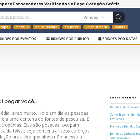
mpare Fornecedores Verificados e Peça Cotação Grátis
copo
mochila
bolsa térmica
squeeze
kit churrasco
caneca
RINDES POR EVENTOS
BRINDES POR PÚBLICO
BRINDES POR DATAS
POSTS RECENTES
ai pegar você…
Brindes Sustentáveis
édia, sinto muito. Hoje em dia as pessoas
Como Escolher Brinde
 e a uma centena de fontes de pesquisa. E
Empresas
clopédias. Elas são pesadas, ocupam
Melhores Brindes Cor
aída talvez seja concentrar seus esforços
Brindes e Onboarding
ção brasileira que ainda não acessa a
colaboradores