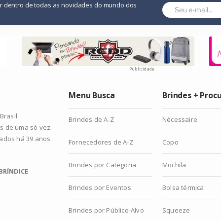
or dentro de todas as novidades do mundo dos
Publicidade
Menu Busca
Brindes + Proc
rasil.
Brindes de A-Z
Nécessaire
s de uma só vez.
zados há 39 anos.
Fornecedores de A-Z
Copo
Brindes por Categoria
Mochila
BRÍNDICE
Brindes por Eventos
Bolsa térmica
Brindes por Público-Alvo
Squeeze