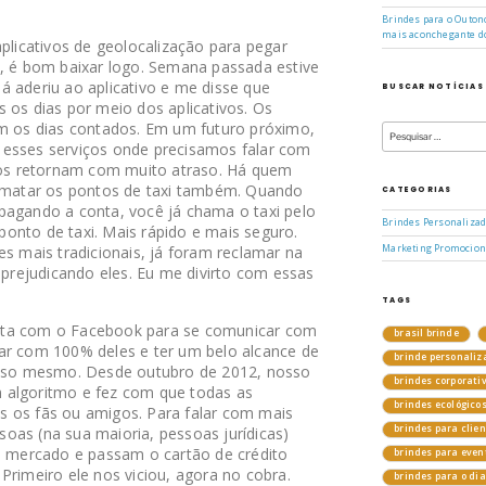
Brindes para o Outono
mais aconchegante d
aplicativos de geolocalização para pegar
s, é bom baixar logo. Semana passada estive
á aderiu ao aplicativo e me disse que
BUSCAR NOTÍCIAS
 os dias por meio dos aplicativos. Os
Pesquisar
om os dias contados. Em um futuro próximo,
por:
 esses serviços onde precisamos falar com
s retornam com muito atraso. Há quem
o matar os pontos de taxi também. Quando
CATEGORIAS
pagando a conta, você já chama o taxi pelo
Brindes Personaliza
e ponto de taxi. Mais rápido e mais seguro.
es mais tradicionais, já foram reclamar na
Marketing Promocion
o prejudicando eles. Eu me divirto com essas
TAGS
nta com o Facebook para se comunicar com
brasil brinde
ar com 100% deles e ter um belo alcance de
brinde personaliz
 Isso mesmo. Desde outubro de 2012, nosso
brindes corporati
 algoritmo e fez com que todas as
brindes ecológico
s os fãs ou amigos. Para falar com mais
brindes para clie
oas (na sua maioria, pessoas jurídicas)
re mercado e passam o cartão de crédito
brindes para even
Primeiro ele nos viciou, agora no cobra.
brindes para o di