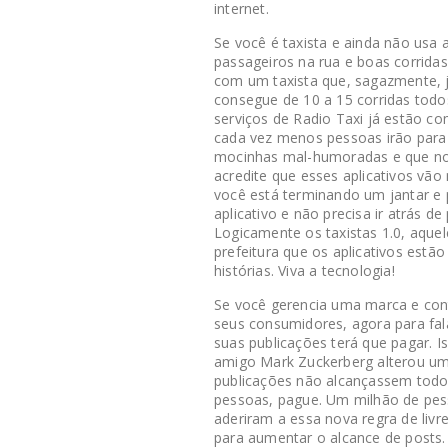
internet.
Se você é taxista e ainda não usa 
passageiros na rua e boas corrida
com um taxista que, sagazmente, j
consegue de 10 a 15 corridas todos
serviços de Radio Taxi já estão c
cada vez menos pessoas irão para
mocinhas mal-humoradas e que no
acredite que esses aplicativos vã
você está terminando um jantar e 
aplicativo e não precisa ir atrás d
Logicamente os taxistas 1.0, aquel
prefeitura que os aplicativos estã
histórias. Viva a tecnologia!
Se você gerencia uma marca e co
seus consumidores, agora para fal
suas publicações terá que pagar.
amigo Mark Zuckerberg alterou um
publicações não alcançassem todo
pessoas, pague. Um milhão de pess
aderiram a essa nova regra de liv
para aumentar o alcance de posts. 