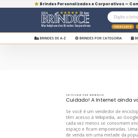
Brindes Personalizados e Corporativos — Co
GUIA
39 Anos
Marketplace dos Brindes Corporativos
nécessaire
BRINDES DE A-Z
BRINDES POR CATEGORIA
B
Pular
para
o
BRÍNDICE BLOG
Bríndice Blog
conteúdo
PUBLICADO
10/11/2020
POR
BRÍNDICE
EM
Cuidado! A Internet ainda v
Se você é um vendedor de enciclop
têm acesso à Wikipedia, ao Google
cada vez menos se consomem enci
espaço e ficam empoeiradas. Uma s
de venda em uma metade da popula