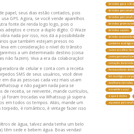
brindes para o di
brindes personali
 papel, seus dias estão contados, pois
brindes personal
 usa GPS. Agora, se você vende aparelhos
ra fonte de renda logo logo, pois o
brindes promocio
is adeptos e cresce a duplo dígito. O Waze
brindes saúde
obra nada por isso, nos dá a possibilidade
brinde sustentáv
ários que também estejam presos no
caderno ecológico
leva em consideração o nível do trânsito
como escolher bri
egaremos a um determinado destino (coisa
como personalizar
is não fazem). Viva a era da colaboração!
cotação de brinde
eradora de celular e conta com a receita
fornecedores de b
orpedos SMS de seus usuários, você deve
kit ecológico corp
e em dia as pessoas cada vez mais usam
melhores brindes 
, Whatssup e não pagam nada para se
novembro azul
 de receita, se reinvente, mande currículos,
 já foram trocadas via Whatssup já supera
o que é mimo
os em todos os tempos. Aliás, mande um
squeeze personal
torpedo, é romântico, é vintage fazer isso
ltros de água, talvez ainda tenha um belo
nda) têm sede e bebem água. Boas vendas!