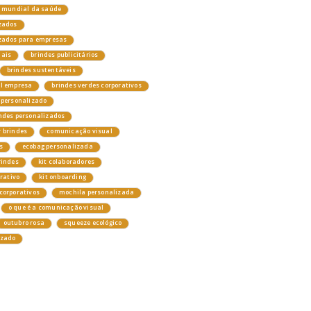
a mundial da saúde
zados
izados para empresas
nais
brindes publicitários
brindes sustentáveis
el empresa
brindes verdes corporativos
 personalizado
ndes personalizados
 brindes
comunicação visual
s
ecobag personalizada
rindes
kit colaboradores
orativo
kit onboarding
corporativos
mochila personalizada
o que é a comunicação visual
outubro rosa
squeeze ecológico
izado