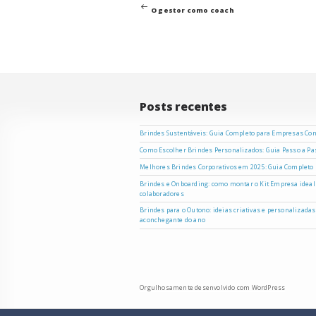
anterior
O gestor como coach
de
Post
Posts recentes
Brindes Sustentáveis: Guia Completo para Empresas Co
Como Escolher Brindes Personalizados: Guia Passo a P
Melhores Brindes Corporativos em 2025: Guia Completo
Brindes e Onboarding: como montar o Kit Empresa ideal
colaboradores
Brindes para o Outono: ideias criativas e personalizada
aconchegante do ano
Orgulhosamente desenvolvido com WordPress