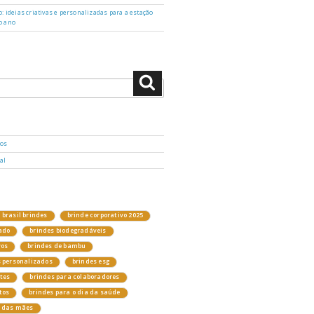
: ideias criativas e personalizadas para a estação
o ano
Pesquisar
dos
al
brasil brindes
brinde corporativo 2025
ado
brindes biodegradáveis
vos
brindes de bambu
s personalizados
brindes esg
ntes
brindes para colaboradores
tos
brindes para o dia da saúde
a das mães