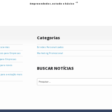
post
Empreendedor, estude o básico
Categorias
nscientes
Brindes Personalizados
asso para Empresas
Marketing Promocional
 para Empresas
 para novos
BUSCAR NOTÍCIAS
s para a estação mais
Pesquisar
por: