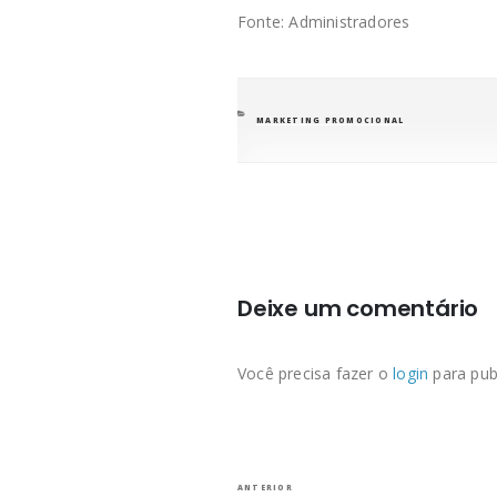
Fonte: Administradores
CATEGORIAS
MARKETING PROMOCIONAL
Deixe um comentário
Você precisa fazer o
login
para pub
Navegação
Post
ANTERIOR