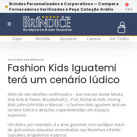
Brindes Personalizados e Corporativos — Compare
Fornecedores Verificados e Peça Cotação Grátis
FAQ
GUIA
39 Anos
Marketplace dos Brindes Corporativos
Copo
Mochila
Squeeze
Caneca
Ver Todos
Pular
BRÍNDICE BLOG
Bríndice Blog
para
o
conteúdo
PUBLICADO
10/11/2020
POR
BRÍNDICE
EM
Fashion Kids Iguatemi
terá um cenário lúdico
Além de oito desfiles confirmados – das marcas Gente Miúda,
Star Kids & Teens, Brooksfield Jr., PUC, Richards Kids, Hering
Kids, John John Kids e Marisol – o Fashion Kids Iguatemi terá um
cenário lúdico e atrações superdivertidas em espaços
especiais.
Um deles, por exemplo, é a área gourmet, com cardápio cheio
de guloseimas daquelas encontradas nas festinhas infantis:
cupcakes, brigadeiros e pipoca.