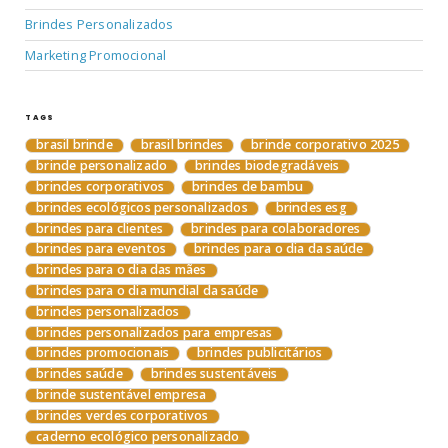
Brindes Personalizados
Marketing Promocional
TAGS
brasil brinde
brasil brindes
brinde corporativo 2025
brinde personalizado
brindes biodegradáveis
brindes corporativos
brindes de bambu
brindes ecológicos personalizados
brindes esg
brindes para clientes
brindes para colaboradores
brindes para eventos
brindes para o dia da saúde
brindes para o dia das mães
brindes para o dia mundial da saúde
brindes personalizados
brindes personalizados para empresas
brindes promocionais
brindes publicitários
brindes saúde
brindes sustentáveis
brinde sustentável empresa
brindes verdes corporativos
caderno ecológico personalizado