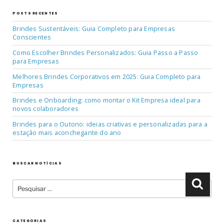
POSTS RECENTES
Brindes Sustentáveis: Guia Completo para Empresas
Conscientes
Como Escolher Brindes Personalizados: Guia Passo a Passo
para Empresas
Melhores Brindes Corporativos em 2025: Guia Completo para
Empresas
Brindes e Onboarding: como montar o Kit Empresa ideal para
novos colaboradores
Brindes para o Outono: ideias criativas e personalizadas para a
estação mais aconchegante do ano
BUSCAR NOTÍCIAS
Pesquisar
Pesqu
por:
CATEGORIAS