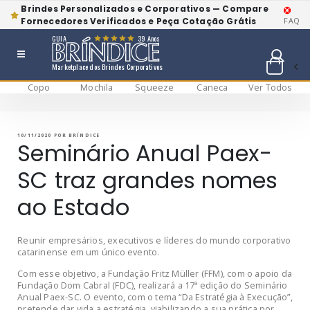
Brindes Personalizados e Corporativos — Compare
Fornecedores Verificados e Peça Cotação Grátis
FAQ
GUIA
39 Anos
Marketplace dos Brindes Corporativos
Copo
Mochila
Squeeze
Caneca
Ver Todos
Pular
BRÍNDICE BLOG
Bríndice Blog
para
o
conteúdo
PUBLICADO
10/11/2020
POR
BRÍNDICE
EM
Seminário Anual Paex-
SC traz grandes nomes
ao Estado
Reunir empresários, executivos e líderes do mundo corporativo
catarinense em um único evento.
Com esse objetivo, a Fundação Fritz Müller (FFM), com o apoio da
Fundação Dom Cabral (FDC), realizará a 17ª edição do Seminário
Anual Paex-SC. O evento, com o tema “Da Estratégia à Execução”,
pretende dar vida a estratégia, viabilizando a sua prática por