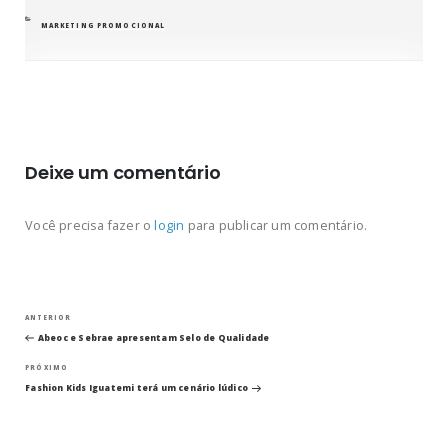
CATEGORIAS
MARKETING PROMOCIONAL
Deixe um comentário
Você precisa fazer o
login
para publicar um comentário.
Navegação
Post
ANTERIOR
anterior
Abeoc e Sebrae apresentam Selo de Qualidade
de
Próximo
PRÓXIMO
post
Post
Fashion Kids Iguatemi terá um cenário lúdico