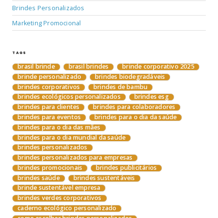
Brindes Personalizados
Marketing Promocional
TAGS
brasil brinde
brasil brindes
brinde corporativo 2025
brinde personalizado
brindes biodegradáveis
brindes corporativos
brindes de bambu
brindes ecológicos personalizados
brindes esg
brindes para clientes
brindes para colaboradores
brindes para eventos
brindes para o dia da saúde
brindes para o dia das mães
brindes para o dia mundial da saúde
brindes personalizados
brindes personalizados para empresas
brindes promocionais
brindes publicitários
brindes saúde
brindes sustentáveis
brinde sustentável empresa
brindes verdes corporativos
caderno ecológico personalizado