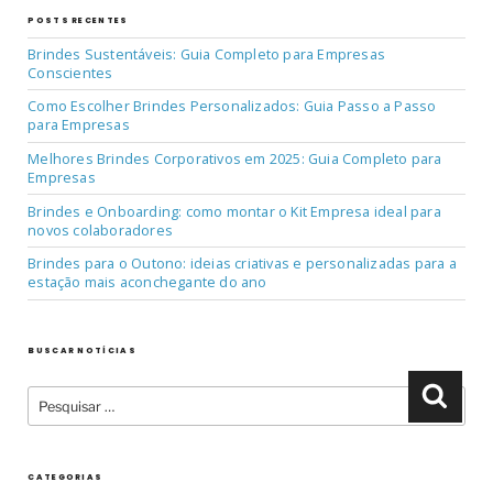
POSTS RECENTES
Brindes Sustentáveis: Guia Completo para Empresas
Conscientes
Como Escolher Brindes Personalizados: Guia Passo a Passo
para Empresas
Melhores Brindes Corporativos em 2025: Guia Completo para
Empresas
Brindes e Onboarding: como montar o Kit Empresa ideal para
novos colaboradores
Brindes para o Outono: ideias criativas e personalizadas para a
estação mais aconchegante do ano
BUSCAR NOTÍCIAS
Pesquisar
Pesqu
por:
CATEGORIAS