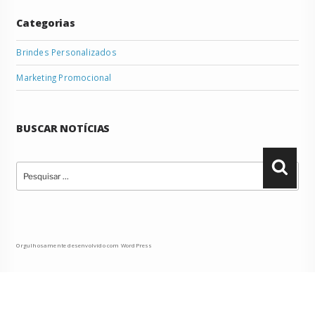
Categorias
Brindes Personalizados
Marketing Promocional
BUSCAR NOTÍCIAS
Pesquisar
Pesqu
por:
Orgulhosamente desenvolvido com WordPress