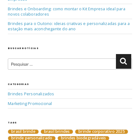
Brindes e Onboarding: como montar o Kit Empresa ideal para
novos colaboradores
Brindes para o Outono: ideias criativas e personalizadas para a
estação mais aconchegante do ano
BUSCAR NOTÍCIAS
Pesquisar
Pesqu
por:
CATEGORIAS
Brindes Personalizados
Marketing Promocional
TAGS
brasil brinde
brasil brindes
brinde corporativo 2025
brinde personalizado
brindes biodegradáveis