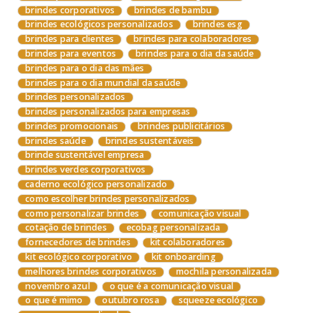
brindes corporativos
brindes de bambu
brindes ecológicos personalizados
brindes esg
brindes para clientes
brindes para colaboradores
brindes para eventos
brindes para o dia da saúde
brindes para o dia das mães
brindes para o dia mundial da saúde
brindes personalizados
brindes personalizados para empresas
brindes promocionais
brindes publicitários
brindes saúde
brindes sustentáveis
brinde sustentável empresa
brindes verdes corporativos
caderno ecológico personalizado
como escolher brindes personalizados
como personalizar brindes
comunicação visual
cotação de brindes
ecobag personalizada
fornecedores de brindes
kit colaboradores
kit ecológico corporativo
kit onboarding
melhores brindes corporativos
mochila personalizada
novembro azul
o que é a comunicação visual
o que é mimo
outubro rosa
squeeze ecológico