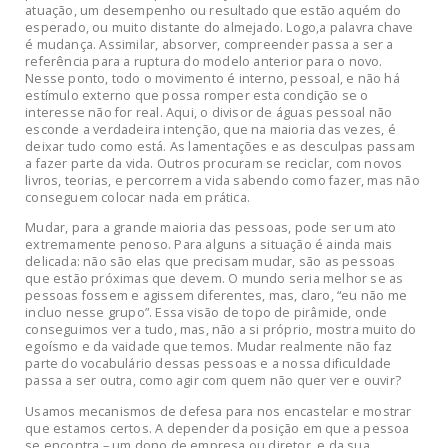
atuação, um desempenho ou resultado que estão aquém do
esperado, ou muito distante do almejado. Logo,a palavra chave
é mudança. Assimilar, absorver, compreender passa a ser a
referência para a ruptura do modelo anterior para o novo.
Nesse ponto, todo o movimento é interno, pessoal, e não há
estímulo externo que possa romper esta condição se o
interesse não for real. Aqui, o divisor de águas pessoal não
esconde a verdadeira intenção, que na maioria das vezes, é
deixar tudo como está. As lamentações e as desculpas passam
a fazer parte da vida. Outros procuram se reciclar, com novos
livros, teorias, e percorrem a vida sabendo como fazer, mas não
conseguem colocar nada em prática.
Mudar, para a grande maioria das pessoas, pode ser um ato
extremamente penoso. Para alguns a situação é ainda mais
delicada: não são elas que precisam mudar, são as pessoas
que estão próximas que devem. O mundo seria melhor se as
pessoas fossem e agissem diferentes, mas, claro, “eu não me
incluo nesse grupo”. Essa visão de topo de pirâmide, onde
conseguimos ver a tudo, mas, não a si próprio, mostra muito do
egoísmo e da vaidade que temos. Mudar realmente não faz
parte do vocabulário dessas pessoas e a nossa dificuldade
passa a ser outra, como agir com quem não quer ver e ouvir?
Usamos mecanismos de defesa para nos encastelar e mostrar
que estamos certos. A depender da posição em que a pessoa
se encontra – um dono de empresa ou diretor, e da sua