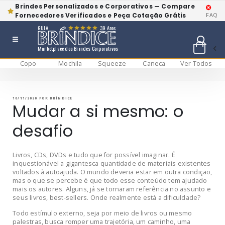
Brindes Personalizados e Corporativos — Compare
Fornecedores Verificados e Peça Cotação Grátis
FAQ
GUIA
39 Anos
Marketplace dos Brindes Corporativos
Copo
Mochila
Squeeze
Caneca
Ver Todos
Pular
BRÍNDICE BLOG
Bríndice Blog
para
o
conteúdo
PUBLICADO
10/11/2020
POR
BRÍNDICE
EM
Mudar a si mesmo: o
desafio
Livros, CDs, DVDs e tudo que for possível imaginar. É
inquestionável a gigantesca quantidade de materiais existentes
voltados à autoajuda. O mundo deveria estar em outra condição,
mas o que se percebe é que todo esse conteúdo tem ajudado
mais os autores. Alguns, já se tornaram referência no assunto e
seus livros, best-sellers. Onde realmente está a dificuldade?
Todo estímulo externo, seja por meio de livros ou mesmo
palestras, busca romper uma trajetória, um caminho, uma