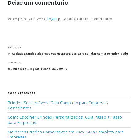
Deixe um comentário
Você precisa fazer o
login
para publicar um comentário.
Navegação
Post
ANTERIOR
anterior
As duas grandes alternativas estratégicas para se lidar com a complexidade
de
Próximo
PRÓXIMO
post
Post
Multitarefa – O profissional da vez!
POSTS RECENTES
Brindes Sustentáveis: Guia Completo para Empresas
Conscientes
Como Escolher Brindes Personalizados: Guia Passo a Passo
para Empresas
Melhores Brindes Corporativos em 2025: Guia Completo para
Empresas