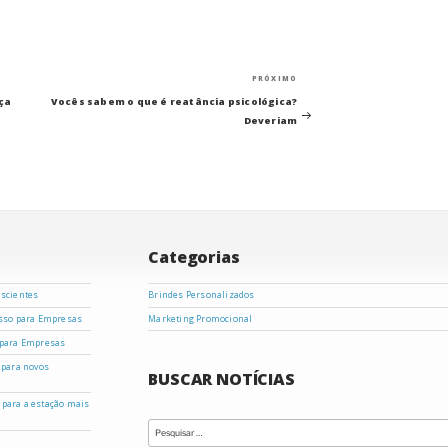
Próximo
PRÓXIMO
post
ça
Vocês sabem o que é reatância psicológica?
Deveriam
Categorias
nscientes
Brindes Personalizados
asso para Empresas
Marketing Promocional
 para Empresas
 para novos
BUSCAR NOTÍCIAS
s para a estação mais
Pesquisar
por: