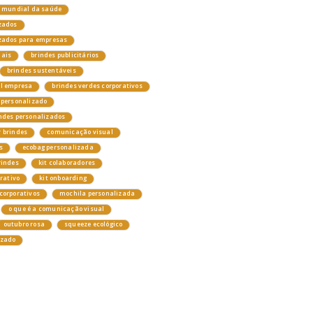
a mundial da saúde
zados
izados para empresas
nais
brindes publicitários
brindes sustentáveis
el empresa
brindes verdes corporativos
 personalizado
ndes personalizados
 brindes
comunicação visual
s
ecobag personalizada
rindes
kit colaboradores
orativo
kit onboarding
corporativos
mochila personalizada
o que é a comunicação visual
outubro rosa
squeeze ecológico
izado