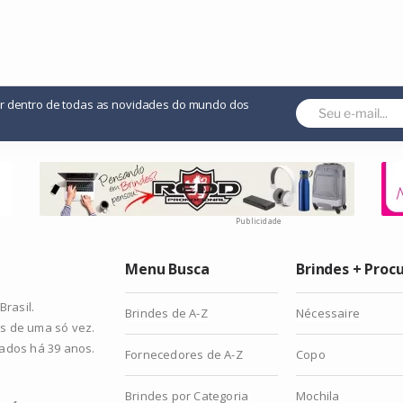
or dentro de todas as novidades do mundo dos
Publicidade
Menu Busca
Brindes + Proc
rasil.
Brindes de A-Z
Nécessaire
s de uma só vez.
zados há 39 anos.
Fornecedores de A-Z
Copo
Brindes por Categoria
Mochila