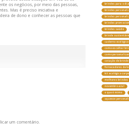
mente os negócios, por meio das pessoas,
brindes para o di
tes. Mas é preciso iniciativa e
brindes personali
deira de dono e conhecer as pessoas que
brindes personal
brindes promocio
brindes saúde
brinde sustentáv
caderno ecológico
como escolher bri
como personalizar
cotação de brinde
fornecedores de b
kit ecológico corp
melhores brindes 
novembro azul
o que é mimo
squeeze personal
licar um comentário.