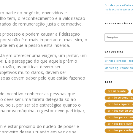
Brindes para o Outono
mais aconchegante d
m parte do negócio, envolvidos e
alho tem, o reconhecimento e a valorização
hados de remuneração justa e compatível.
BUSCAR NOTÍCIAS
Pesquisar
se processo e podem causar a fidelização
por:
por si não é o mais importante, mas, sim, o
dade em que a pessoa está inserida.
CATEGORIAS
está em oferecer uma viagem, um jantar, um
or. É a percepção do que aquele prêmio
Brindes Personaliza
sa razão, as políticas devem ser
Marketing Promocion
bjetivos muito claros, devem ser
soas devem saber pelo que estão fazendo
TAGS
brasil brinde
 de incentivo conhecer as pessoas que
brinde personaliz
ão deve ser uma tarefa delegada só ao
 pois, por ser tão estratégica quanto o
brindes corporati
na nova máquina, o gestor deve participar,
brindes ecológico
brindes para clie
brindes para even
 é estar próximo do núcleo de poder e
brindes para o di
ar proveito dessa situação em vez de se