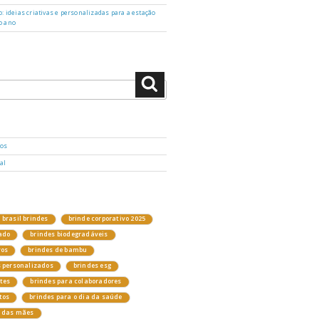
: ideias criativas e personalizadas para a estação
o ano
Pesquisar
dos
al
brasil brindes
brinde corporativo 2025
ado
brindes biodegradáveis
vos
brindes de bambu
s personalizados
brindes esg
ntes
brindes para colaboradores
tos
brindes para o dia da saúde
a das mães