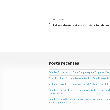
Navegação
Post
ANTERIOR
anterior
Autoconhecimento: o princípio da lideran
de
Post
Posts recentes
Brindes Sustentáveis: Guia Completo para Empresas Co
Como Escolher Brindes Personalizados: Guia Passo a P
Melhores Brindes Corporativos em 2025: Guia Completo
Brindes e Onboarding: como montar o Kit Empresa ideal
colaboradores
Brindes para o Outono: ideias criativas e personalizada
aconchegante do ano