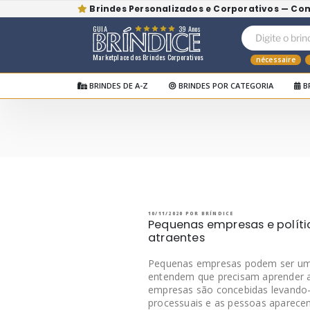
Brindes Personalizados e Corporativos — Co
GUIA
39 Anos
Marketplace dos Brindes Corporativos
nécessaire
BRINDES DE A-Z
BRINDES POR CATEGORIA
B
Pular
para
o
BRÍNDICE BLOG
Bríndice Blog
conteúdo
PUBLICADO
10/11/2020
POR
BRÍNDICE
EM
Pequenas empresas e políti
atraentes
Pequenas empresas podem ser um 
entendem que precisam aprender al
empresas são concebidas levando-
processuais e as pessoas aparece