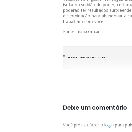
isolar na solidão do poder, certa
poderão ter resultados surpreenden
determinação para abandonar a ca
trabalham com você.
Fonte: hsm.com.br
CATEGORIAS
MARKETING PROMOCIONAL
Deixe um comentário
Você precisa fazer o
login
para pub