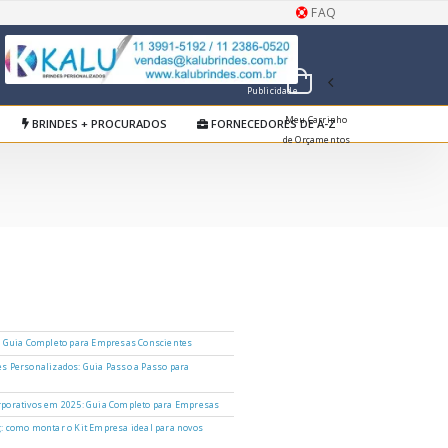
FAQ
Publicidade
Meu Carrinho
BRINDES + PROCURADOS
FORNECEDORES DE A-Z
de Orçamentos
: Guia Completo para Empresas Conscientes
s Personalizados: Guia Passo a Passo para
porativos em 2025: Guia Completo para Empresas
: como montar o Kit Empresa ideal para novos