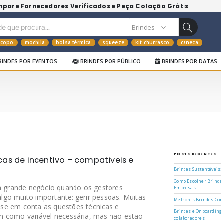
mpare Fornecedores Verificados e Peça Cotação Grátis
copo
mochila
bolsa térmica
squeeze
kit churrasco
caneca
RINDES POR EVENTOS
BRINDES POR PÚBLICO
BRINDES POR DATAS
POSTS RECENTES
cas de incentivo – compatíveis e
Brindes Sustentáveis
Como Escolher Brinde
grande negócio quando os gestores
Empresas
go muito importante: gerir pessoas. Muitas
Melhores Brindes Cor
se em conta as questões técnicas e
Brindes e Onboarding
m como variável necessária, mas não estão
colaboradores