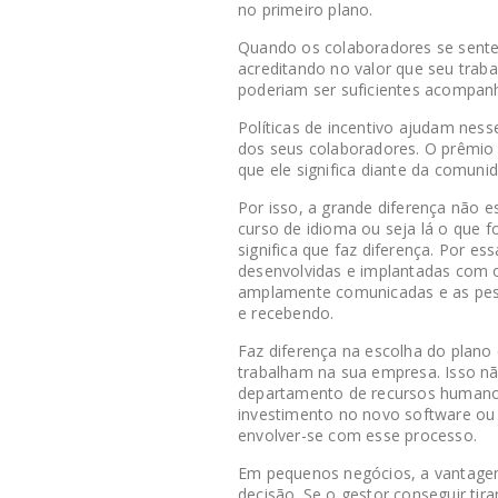
no primeiro plano.
Quando os colaboradores se sente
acreditando no valor que seu trab
poderiam ser suficientes acompan
Políticas de incentivo ajudam nes
dos seus colaboradores. O prêmio 
que ele significa diante da comuni
Por isso, a grande diferença não 
curso de idioma ou seja lá o que f
significa que faz diferença. Por es
desenvolvidas e implantadas com o
amplamente comunicadas e as pes
e recebendo.
Faz diferença na escolha do plano
trabalham na sua empresa. Isso n
departamento de recursos humanos,
investimento no novo software ou 
envolver-se com esse processo.
Em pequenos negócios, a vantagem
decisão. Se o gestor conseguir tir