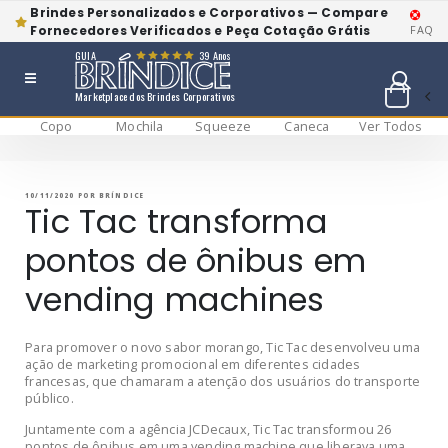
Brindes Personalizados e Corporativos — Compare
Fornecedores Verificados e Peça Cotação Grátis
FAQ
GUIA
39 Anos
Marketplace dos Brindes Corporativos
Copo
Mochila
Squeeze
Caneca
Ver Todos
Pular
BRÍNDICE BLOG
Bríndice Blog
para
o
conteúdo
PUBLICADO
10/11/2020
POR
BRÍNDICE
EM
Tic Tac transforma
pontos de ônibus em
vending machines
Para promover o novo sabor morango, Tic Tac desenvolveu uma
ação de marketing promocional em diferentes cidades
francesas, que chamaram a atenção dos usuários do transporte
público.
Juntamente com a agência JCDecaux, Tic Tac transformou 26
pontos de ônibus em uma vending machine que liberava uma