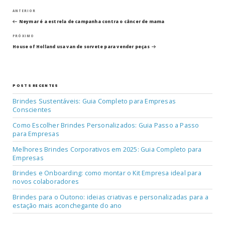
Navegação
Post
ANTERIOR
anterior
Neymar é a estrela de campanha contra o câncer de mama
de
Próximo
PRÓXIMO
post
Post
House of Holland usa van de sorvete para vender peças
POSTS RECENTES
Brindes Sustentáveis: Guia Completo para Empresas
Conscientes
Como Escolher Brindes Personalizados: Guia Passo a Passo
para Empresas
Melhores Brindes Corporativos em 2025: Guia Completo para
Empresas
Brindes e Onboarding: como montar o Kit Empresa ideal para
novos colaboradores
Brindes para o Outono: ideias criativas e personalizadas para a
estação mais aconchegante do ano