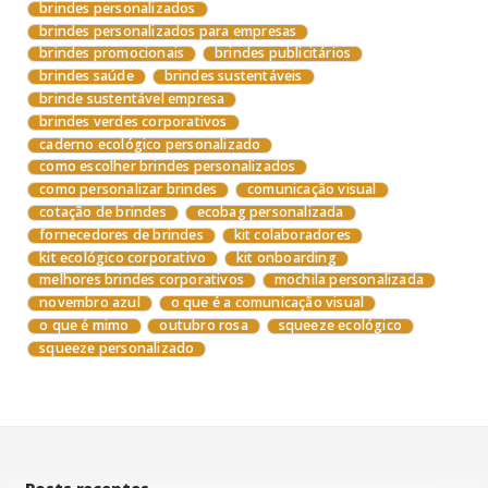
brindes personalizados
brindes personalizados para empresas
brindes promocionais
brindes publicitários
brindes saúde
brindes sustentáveis
brinde sustentável empresa
brindes verdes corporativos
caderno ecológico personalizado
como escolher brindes personalizados
como personalizar brindes
comunicação visual
cotação de brindes
ecobag personalizada
fornecedores de brindes
kit colaboradores
kit ecológico corporativo
kit onboarding
melhores brindes corporativos
mochila personalizada
novembro azul
o que é a comunicação visual
o que é mimo
outubro rosa
squeeze ecológico
squeeze personalizado