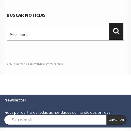
BUSCAR NOTÍCIAS
Pesquisar
Pesqu
por:
Orgulhosamente desenvolvido com WordPress
Newsletter
Fique por dentro de todas as novidades do mundo dos brindes!
CADASTRAR