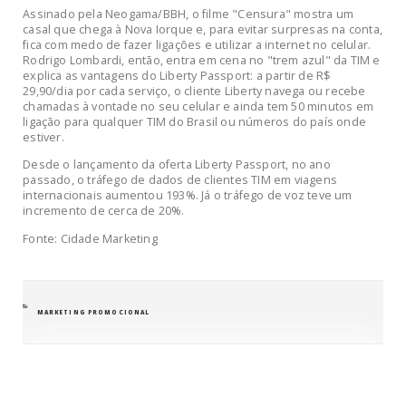
Assinado pela Neogama/BBH, o filme "Censura" mostra um
casal que chega à Nova Iorque e, para evitar surpresas na conta,
fica com medo de fazer ligações e utilizar a internet no celular.
Rodrigo Lombardi, então, entra em cena no "trem azul" da TIM e
explica as vantagens do Liberty Passport: a partir de R$
29,90/dia por cada serviço, o cliente Liberty navega ou recebe
chamadas à vontade no seu celular e ainda tem 50 minutos em
ligação para qualquer TIM do Brasil ou números do país onde
estiver.
Desde o lançamento da oferta Liberty Passport, no ano
passado, o tráfego de dados de clientes TIM em viagens
internacionais aumentou 193%. Já o tráfego de voz teve um
incremento de cerca de 20%.
Fonte: Cidade Marketing
CATEGORIAS
MARKETING PROMOCIONAL