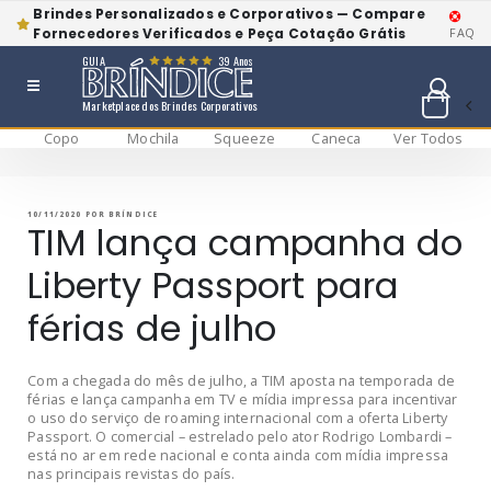
Brindes Personalizados e Corporativos — Compare
Fornecedores Verificados e Peça Cotação Grátis
FAQ
GUIA
39 Anos
Marketplace dos Brindes Corporativos
Copo
Mochila
Squeeze
Caneca
Ver Todos
Pular
BRÍNDICE BLOG
Bríndice Blog
para
o
conteúdo
PUBLICADO
10/11/2020
POR
BRÍNDICE
EM
TIM lança campanha do
Liberty Passport para
férias de julho
Com a chegada do mês de julho, a TIM aposta na temporada de
férias e lança campanha em TV e mídia impressa para incentivar
o uso do serviço de roaming internacional com a oferta Liberty
Passport. O comercial – estrelado pelo ator Rodrigo Lombardi –
está no ar em rede nacional e conta ainda com mídia impressa
nas principais revistas do país.