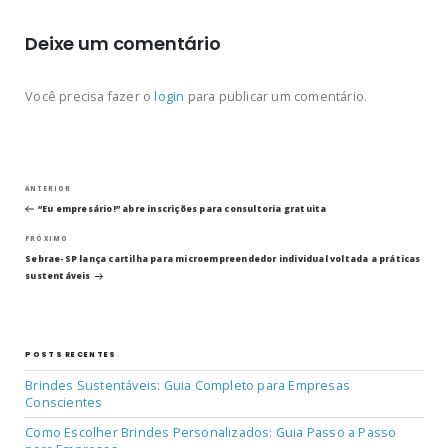
Deixe um comentário
Você precisa fazer o
login
para publicar um comentário.
Navegação
Post
ANTERIOR
anterior
“Eu empresário!” abre inscrições para consultoria gratuita
de
Próximo
PRÓXIMO
post
Post
Sebrae-SP lança cartilha para microempreendedor individual voltada a práticas
sustentáveis
POSTS RECENTES
Brindes Sustentáveis: Guia Completo para Empresas
Conscientes
Como Escolher Brindes Personalizados: Guia Passo a Passo