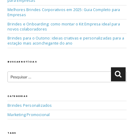
para Empresas
Melhores Brindes Corporativos em 2025: Guia Completo para
Empresas
Brindes e Onboarding: como montar o Kit Empresa ideal para
novos colaboradores
Brindes para o Outono: ideias criativas e personalizadas para a
estação mais aconchegante do ano
BUSCAR NOTÍCIAS
Pesquisar
Pesqu
por:
CATEGORIAS
Brindes Personalizados
Marketing Promocional
TAGS