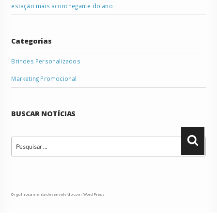
estação mais aconchegante do ano
Categorias
Brindes Personalizados
Marketing Promocional
BUSCAR NOTÍCIAS
Pesquisar
Pesqu
por:
Orgulhosamente desenvolvido com WordPress