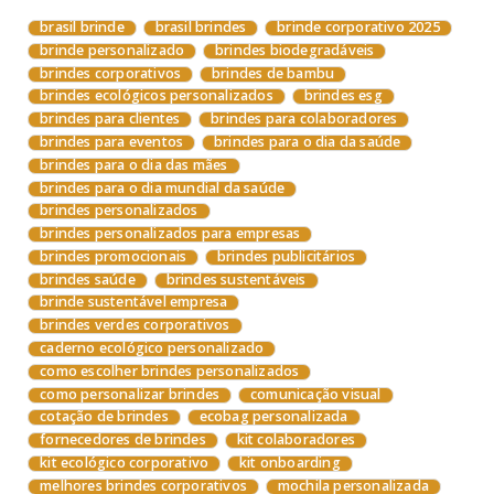
brasil brinde
brasil brindes
brinde corporativo 2025
brinde personalizado
brindes biodegradáveis
brindes corporativos
brindes de bambu
brindes ecológicos personalizados
brindes esg
brindes para clientes
brindes para colaboradores
brindes para eventos
brindes para o dia da saúde
brindes para o dia das mães
brindes para o dia mundial da saúde
brindes personalizados
brindes personalizados para empresas
brindes promocionais
brindes publicitários
brindes saúde
brindes sustentáveis
brinde sustentável empresa
brindes verdes corporativos
caderno ecológico personalizado
como escolher brindes personalizados
como personalizar brindes
comunicação visual
cotação de brindes
ecobag personalizada
fornecedores de brindes
kit colaboradores
kit ecológico corporativo
kit onboarding
melhores brindes corporativos
mochila personalizada