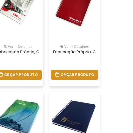
Ver + Detalhes
Ver + Detalhes
ores, Miolo Com 96 Folhas Personalizadas Em Uma Cor (frente E Ver
28 Cm. Capa Revestida Em Papel Especial Com Gravação Em Hot Stam
.tamanhos 15x21,18x25 E 21x28 Cm. Capa Impressa Em 4 Cores, Miol
 Personalizados Do Seu Jeito.tamanhos 15x21,18x25 E 21x28 Cm. Cap
abricação Própria, Cadernos Personalizados Do Seu Jeito.tamanhos
Fabricação Própria, Cadernos Personali
ORÇAR PRODUTO
ORÇAR PRODUTO