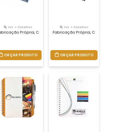
Ver + Detalhes
Ver + Detalhes
ores, Miolo Com 96 Folhas Personalizadas Em Uma Cor (frente E Ver
28 Cm. Capa Impressa Em 4 Cores, Miolo Com 96 Folhas Personaliza
.tamanhos 15x21,18x25 E 21x28 Cm. Capa Impressa Em 4 Cores, Miol
 Personalizados Do Seu Jeito.tamanhos 15x21,18x25 E 21x28 Cm. Cap
abricação Própria, Cadernos Personalizados Do Seu Jeito.tamanhos
Fabricação Própria, Cadernos Personali
ORÇAR PRODUTO
ORÇAR PRODUTO