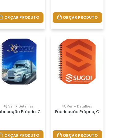
ORÇAR PRODUTO
ORÇAR PRODUTO
Ver + Detalhes
Ver + Detalhes
ores, Miolo Com 96 Folhas Personalizadas Em Uma Cor (frente E Ver
28 Cm. Capa Impressa Em 4 Cores, Miolo Com 96 Folhas Personaliza
.tamanhos 15x21,18x25 E 21x28 Cm. Capa Impressa Em 4 Cores, Miol
 Personalizados Do Seu Jeito.tamanhos 15x21,18x25 E 21x28 Cm. Cap
abricação Própria, Cadernos Personalizados Do Seu Jeito.tamanhos
Fabricação Própria, Cadernos Personali
ORÇAR PRODUTO
ORÇAR PRODUTO