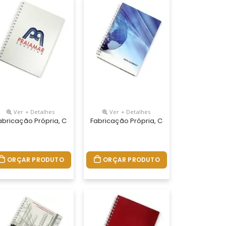
Ver + Detalhes
Ver + Detalhes
ores, Miolo Com 96 Folhas Personalizadas Em Uma Cor (frente E Ver
28 Cm. Capa Impressa Em 4 Cores, Miolo Com 96 Folhas Personaliza
.tamanhos 15x21,18x25 E 21x28 Cm. Capa Impressa Em 4 Cores, Miol
 Personalizados Do Seu Jeito.tamanhos 15x21,18x25 E 21x28 Cm. Cap
abricação Própria, Cadernos Personalizados Do Seu Jeito.tamanhos
Fabricação Própria, Cadernos Personali
ORÇAR PRODUTO
ORÇAR PRODUTO