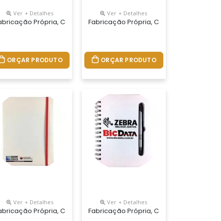
Ver + Detalhes
Ver + Detalhes
to Com Verniz Localizado Destacando O Logo Do Cliente
28 Cm. Capa Revestida Em Couro Sintético Com Gravação Em Baixo R
.tamanhos 15x21,18x25 E 21x28 Cm. Capa Impressa Em 4 Cores, Miol
 Personalizados Do Seu Jeito.tamanhos 15x21,18x25 E 21x28 Cm. Cad
abricação Própria, Cadernos Personalizados Do Seu Jeito.tamanhos
Fabricação Própria, Cadernos Personali
ORÇAR PRODUTO
ORÇAR PRODUTO
Ver + Detalhes
Ver + Detalhes
ores, Miolo Com 96 Folhas Personalizadas Em Uma Cor (frente E Ver
28 Cm. Capa Impressa Em 4 Cores, Miolo Com 96 Folhas Personaliza
.tamanhos 15x21,18x25 E 21x28 Cm. Capa Impressa Em 4 Cores, Miol
 Personalizados Do Seu Jeito.tamanhos 15x21,18x25 E 21x28 Cm. Cap
abricação Própria, Cadernos Personalizados Do Seu Jeito.tamanhos
Fabricação Própria, Cadernos Personali