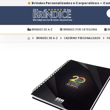
Brindes Personalizados e Corporativos — Co
GUIA
39 Anos
Marketplace dos Brindes Corporativos
BRINDES DE A-Z
BRINDES POR CATEGORIA
B
BRINDES DE A-Z
CADERNO PERSONALIZADO
F