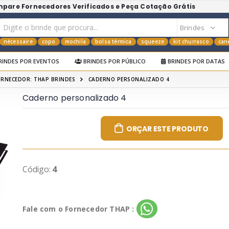
mpare Fornecedores Verificados e Peça Cotação Grátis
nécessaire
copo
mochila
bolsa térmica
squeeze
kit churrasco
can
RINDES POR EVENTOS
BRINDES POR PÚBLICO
BRINDES POR DATAS
ORNECEDOR: THAP BRINDES
CADERNO PERSONALIZADO 4
Caderno personalizado 4
ORÇAR ESTE PRODUTO
Código:
4
Fale com o Fornecedor THAP :