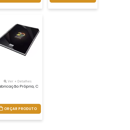
Ver + Detalhes
ores, Miolo Com 96 Folhas Personalizadas Em Uma Cor (frente E Ver
28 Cm. Capa Impressa Em 4 Cores, Miolo Com 96 Folhas Personaliza
.tamanhos 15x21,18x25 E 21x28 Cm. Capa Impressa Em 4 Cores, Miol
 Personalizados Do Seu Jeito.tamanhos 15x21,18x25 E 21x28 Cm. Cap
abricação Própria, Cadernos Personalizados Do Seu Jeito, Desde O 
ORÇAR PRODUTO