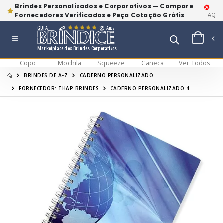
Brindes Personalizados e Corporativos — Compare
Fornecedores Verificados e Peça Cotação Grátis
FAQ
GUIA
39 Anos
Marketplace dos Brindes Corporativos
Copo
Mochila
Squeeze
Caneca
Ver Todos
BRINDES DE A-Z
CADERNO PERSONALIZADO
FORNECEDOR: THAP BRINDES
CADERNO PERSONALIZADO 4