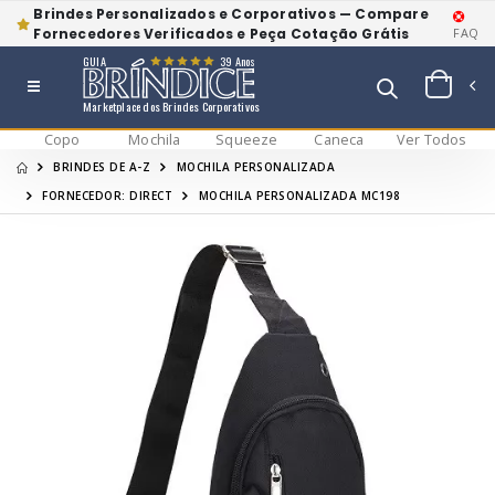
Brindes Personalizados e Corporativos — Compare
Fornecedores Verificados e Peça Cotação Grátis
FAQ
GUIA
39 Anos
Marketplace dos Brindes Corporativos
Copo
Mochila
Squeeze
Caneca
Ver Todos
BRINDES DE A-Z
MOCHILA PERSONALIZADA
FORNECEDOR: DIRECT
MOCHILA PERSONALIZADA MC198