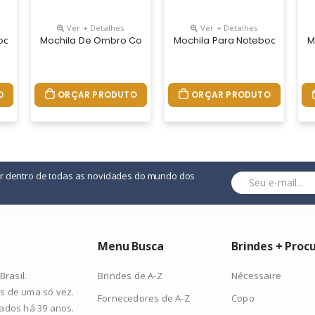
Ver + Detalhes
Ver + Detalhes
ook 17 Polegadas
Mochila De Ombro Com Saída Para Fone
Mochila Para Notebook 15.6 P
M
O
ORÇAR PRODUTO
ORÇAR PRODUTO
or dentro de todas as novidades do mundo dos
Menu Busca
Brindes + Proc
Brindes de A-Z
Nécessaire
rasil.
s de uma só vez.
Fornecedores de A-Z
Copo
zados há 39 anos.