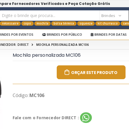
mpare Fornecedores Verificados e Peça Cotação Grátis
nécessaire
copo
mochila
bolsa térmica
squeeze
kit churrasco
can
RINDES POR EVENTOS
BRINDES POR PÚBLICO
BRINDES POR DATAS
RNECEDOR: DIRECT
MOCHILA PERSONALIZADA MC106
Mochila personalizada MC106
ORÇAR ESTE PRODUTO
Código:
MC106
Fale com o Fornecedor DIRECT :