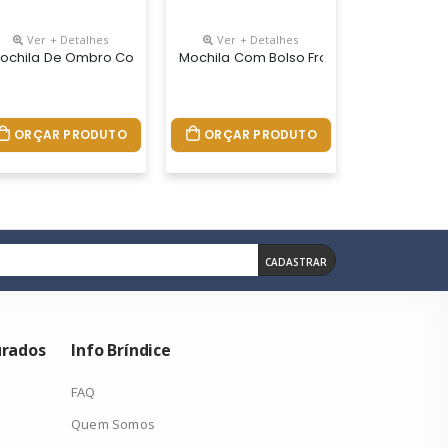
Ver + Detalhes
Ver + Detalhes
olegadas
ochila De Ombro Com Entrada Usb
Mochila Com Bolso Frontal
ORÇAR PRODUTO
ORÇAR PRODUTO
CADASTRAR
urados
Info Bríndice
FAQ
Quem Somos