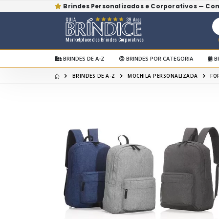
Brindes Personalizados e Corporativos — Co
GUIA
39 Anos
Marketplace dos Brindes Corporativos
BRINDES DE A-Z
BRINDES POR CATEGORIA
B
BRINDES DE A-Z
MOCHILA PERSONALIZADA
FO