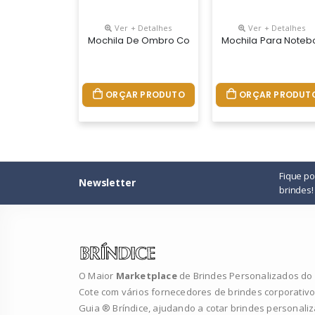
Ver + Detalhes
Ver + Detalhes
Mochila De Ombro Com Entrada Usb
Mochila Para Noteb
ORÇAR PRODUTO
ORÇAR PRODUT
Fique p
Newsletter
brindes!
O Maior
Marketplace
de Brindes Personalizados do B
Cote com vários fornecedores de brindes corporativo
Guia ® Bríndice, ajudando a cotar brindes personali