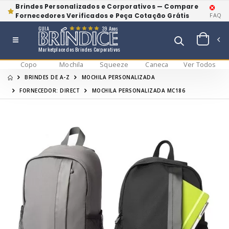
Brindes Personalizados e Corporativos — Compare
Fornecedores Verificados e Peça Cotação Grátis
FAQ
GUIA
39 Anos
Marketplace dos Brindes Corporativos
Copo
Mochila
Squeeze
Caneca
Ver Todos
BRINDES DE A-Z
MOCHILA PERSONALIZADA
FORNECEDOR: DIRECT
MOCHILA PERSONALIZADA MC186