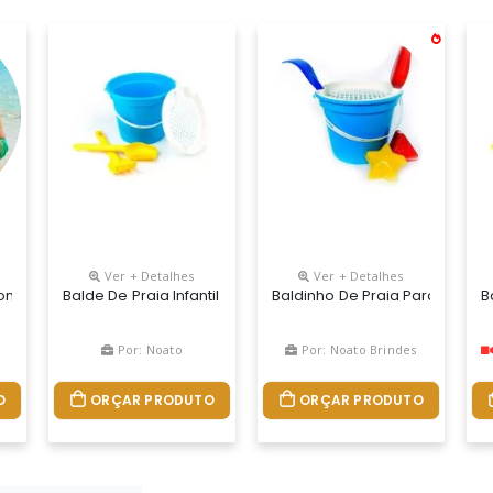
Ver + Detalhes
Ver + Detalhes
Capacidade 1 Litro, Tamanho: Altura - 18cm X Diâmetro Boca - 14cm 
Com Alça Produzido Em Polipropileno, Com Capacidade De 1,0 Litro
Balde De Praia Infantil Personalizado Para Brindes. Colorid
Baldinho De Praia Para Person
B
Por: Noato
Por: Noato Brindes
O
ORÇAR PRODUTO
ORÇAR PRODUTO