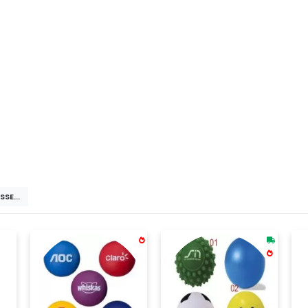
 Tamanho Aproximado: 7cm De Altura
SE...