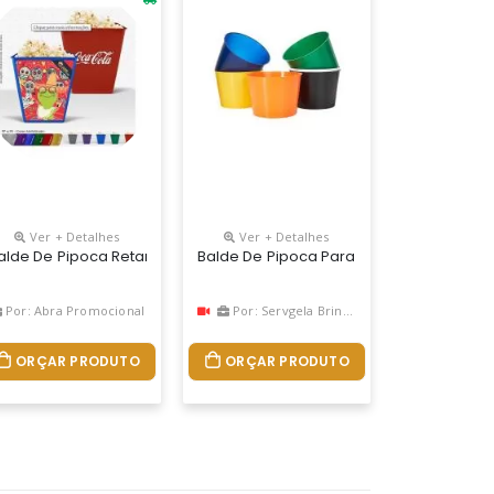
Ver + Detalhes
Ver + Detalhes
. Diversas Capacidades.
alizar, Material Polipropileno, Medidas 16,5cm De Altura X 21,5cm 
alde De Pipoca Retangular, Fabricado Em Pp Atóxico Estilo Retrô, Co
Balde De Pipoca Para Personalizar A Lo
Por: Abra Promocional
Por: Servgela Brindes
ORÇAR PRODUTO
ORÇAR PRODUTO