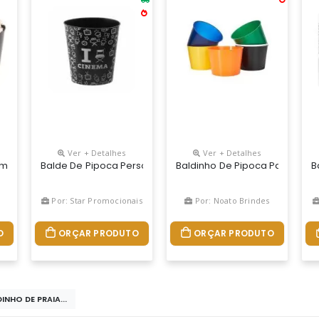
Ver + Detalhes
Ver + Detalhes
2.5 Litros - 3. Litros
Amantes De Um Bom Filme. Personalização Em 360 Graus Ou Sem Silk
Balde De Pipoca Personalizado Sem Tampa.
Baldinho De Pipoca Para Person
B
Por: Star Promocionais
Por: Noato Brindes
O
ORÇAR PRODUTO
ORÇAR PRODUTO
INHO DE PRAIA...