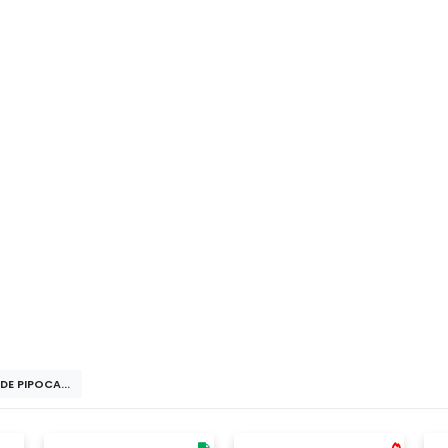
nado Em Neoprene, Um Material De Alta Qualidade Que Tornará Este
DE PIPOCA...