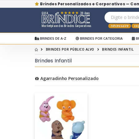
Brindes Personalizados e Corporativos — Co
GUIA
39 Anos
Marketplace dos Brindes Corporativos
nécessaire
co
BRINDES DE A-Z
BRINDES POR CATEGORIA
B
BRINDES POR PÚBLICO ALVO
BRINDES INFANTIL
Brindes Infantil
Agarradinho Personalizado