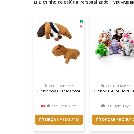
Bichinho de pelúcia Personalizado
VER MAIS BI
Ver + Detalhes
Ver + Detalhes
Bichinhos Ou Mascotes Em Pelucia Com 20cm De
Bichos De Pelúcia 
Por: Sasse Gifts
Por: Light Toys
ORÇAR PRODUTO
ORÇAR PRODUT