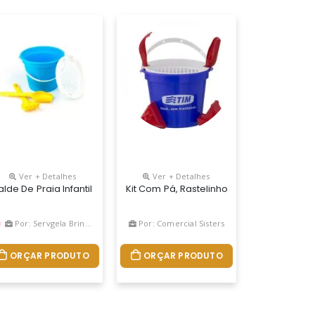
Ver + Detalhes
Ver + Detalhes
X Diâmetro Fundo - 10cm
 E Peso Aproximado De 91 Gramas, Acompanhado De Acessórios Funci
o E Divertido A Diversão Da Criança Está Garantida. Com Baixo Custo 
alizar, Perfeito Para Quem Quer Associar Sua Marca A Momentos De 
alde De Praia Infantil Personalizado Para Brindes. Colorido E Divert
Kit Com Pá, Rastelinho, Redinha E Duas F
Por: Servgela Brindes
Por: Comercial Sisters
ORÇAR PRODUTO
ORÇAR PRODUTO