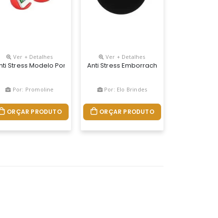
Ver + Detalhes
Ver + Detalhes
e Um Brinde Com Otimo Custo, Um Produto Terapeutico
nti Stress Modelo Porta Celular Em Vinil. São 25 Modelos Diferentes E
Anti Stress Emborrachada Em Formato De 
Por: Promoline
Por: Elo Brindes
ORÇAR PRODUTO
ORÇAR PRODUTO