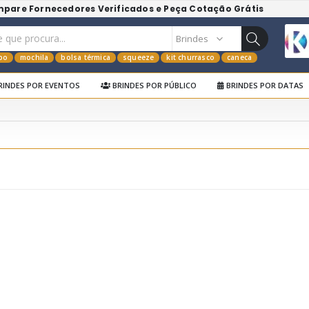
mpare Fornecedores Verificados e Peça Cotação Grátis
po
mochila
bolsa térmica
squeeze
kit churrasco
caneca
RINDES POR EVENTOS
BRINDES POR PÚBLICO
BRINDES POR DATAS