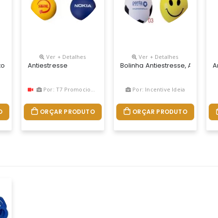
Ver + Detalhes
Ver + Detalhes
o Coração, Bolinha Lisa E Cravinho, Varias Cores.
Antiestresse
Bolinha Antiestresse, Alem D
A
Por: T7 Promocional
Por: Incentive Ideia
O
ORÇAR PRODUTO
ORÇAR PRODUTO