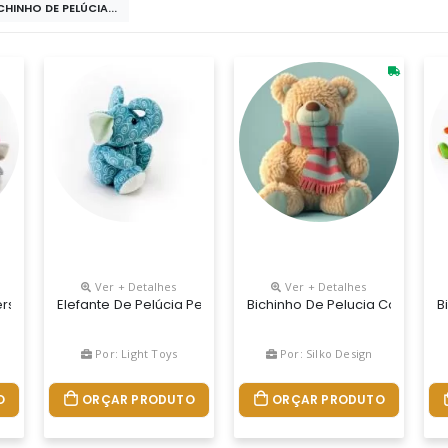
CHINHO DE PELÚCIA...
Ver + Detalhes
Ver + Detalhes
 Altura, Desenvolvidos De Acordo Com A Sua Necessidade.
Personalize Com A Sua Marca
Elefante De Pelúcia Personalização Direto No Tecido
Bichinho De Pelucia Com Proje
B
Por: Light Toys
Por: Silko Design
O
ORÇAR PRODUTO
ORÇAR PRODUTO