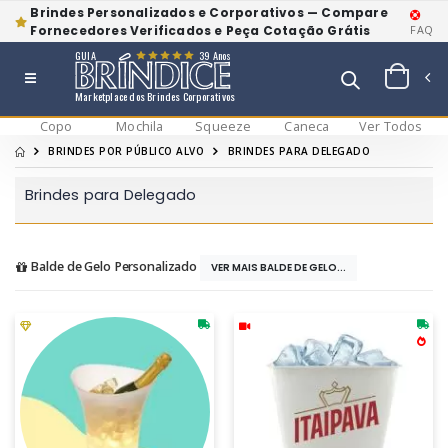
Brindes Personalizados e Corporativos — Compare
Fornecedores Verificados e Peça Cotação Grátis
FAQ
GUIA
39 Anos
Marketplace dos Brindes Corporativos
Copo
Mochila
Squeeze
Caneca
Ver Todos
BRINDES POR PÚBLICO ALVO
BRINDES PARA DELEGADO
Brindes para Delegado
Balde de Gelo Personalizado
VER MAIS BALDE DE GELO...