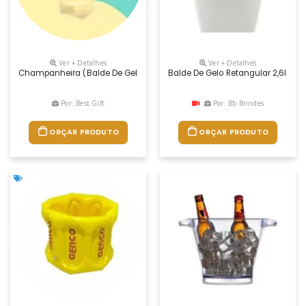
Ver + Detalhes
Ver + Detalhes
Champanheira (balde De Gelo) Com “speaker Bluetooth” De 10w E Luzes 
Balde De Gelo Retangular 2,6l Com
Por: Best Gift
Por: Bb Brindes
ORÇAR PRODUTO
ORÇAR PRODUTO