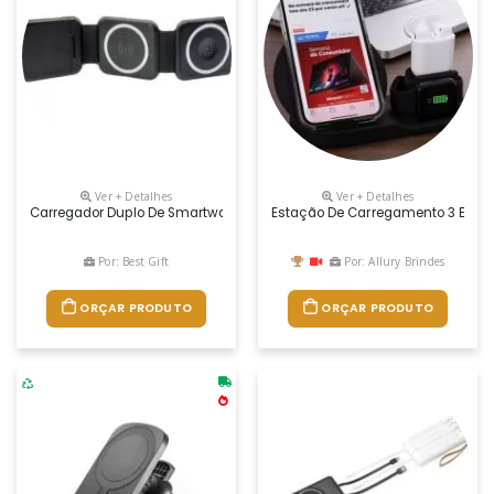
Ver + Detalhes
Ver + Detalhes
Carregador Duplo De Smartwatch E Celular, Possui Compartimento Com 
Estação De Carregamento 3 Em 1
Por: Best Gift
Por: Allury Brindes
ORÇAR PRODUTO
ORÇAR PRODUTO