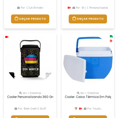
Por: Club Brindes
Por: M J C Personalizados
ORÇAR PRODUTO
ORÇAR PRODUTO
Ver + Detalhes
Ver + Detalhes
Cooler Personalizando 360 Graus, Com Capacidade Para 10 Latas, Um E
Cooler. Caixa Térmica Em Poliprop
Por: Beek Geek S Stuff
Por: Youdu