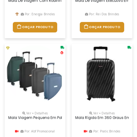
Mala De Viagem Com Rodinha Personalizada
Mala De Viagem Executivo Em Abs C
Por: Energia Brindes
Por: Rei Dos Brindes
ORÇAR PRODUTO
ORÇAR PRODUTO
Ver + Detalhes
Ver + Detalhes
Mala Viagem Pequena Em Polipropileno Abertura Com Zíper Para Acesso 
Mala Rígida Em 360 Graus Em Abs,
Por: Abf Promocional
Por: Pratic Brindes