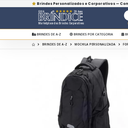
Brindes Personalizados e Corporativos — Co
GUIA
39 Anos
Marketplace dos Brindes Corporativos
BRINDES DE A-Z
BRINDES POR CATEGORIA
B
BRINDES DE A-Z
MOCHILA PERSONALIZADA
FO