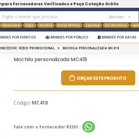
mpare Fornecedores Verificados e Peça Cotação Grátis
nécessaire
copo
mochila
bolsa térmica
squeeze
kit churrasco
can
RINDES POR EVENTOS
BRINDES POR PÚBLICO
BRINDES POR DATAS
RNECEDOR: REDD PROMOCIONAL
MOCHILA PERSONALIZADA MC418
Mochila personalizada MC418
ORÇAR ESTE PRODUTO
Código:
MC418
Fale com o Fornecedor REDD :