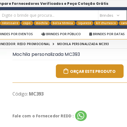
mpare Fornecedores Verificados e Peça Cotação Grátis
nécessaire
copo
mochila
bolsa térmica
squeeze
kit churrasco
can
RINDES POR EVENTOS
BRINDES POR PÚBLICO
BRINDES POR DATAS
RNECEDOR: REDD PROMOCIONAL
MOCHILA PERSONALIZADA MC393
Mochila personalizada MC393
ORÇAR ESTE PRODUTO
Código:
MC393
Fale com o Fornecedor REDD :