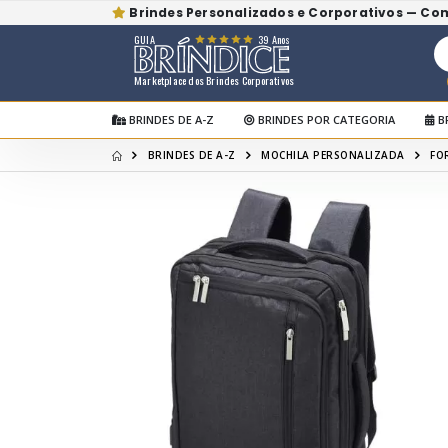
Brindes Personalizados e Corporativos — Co
GUIA
39 Anos
Marketplace dos Brindes Corporativos
BRINDES DE A-Z
BRINDES POR CATEGORIA
B
BRINDES DE A-Z
MOCHILA PERSONALIZADA
FO